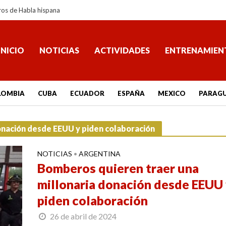
ros de Habla hispana
INICIO
NOTICIAS
ACTIVIDADES
ENTRENAMIEN
LOMBIA
CUBA
ECUADOR
ESPAÑA
MEXICO
PARAG
onación desde EEUU y piden colaboración
NOTICIAS
ARGENTINA
•
Bomberos quieren traer una
millonaria donación desde EEUU
piden colaboración
26 de abril de 2024