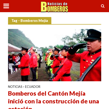
Tag - Bomberos Mejía
NOTICIAS
ECUADOR
•
Bomberos del Cantón Mejía
inició con la construcción de una
estación