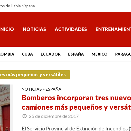
ros de Habla hispana
INICIO
NOTICIAS
ACTIVIDADES
ENTRENAMIEN
LOMBIA
CUBA
ECUADOR
ESPAÑA
MEXICO
PARAG
es más pequeños y versátiles
NOTICIAS
ESPAÑA
•
Bomberos incorporan tres nuev
camiones más pequeños y versát
25 de diciembre de 2017
El Servicio Provincial de Extinción de Incendios 