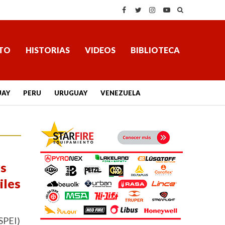
TO
HISTORIAS
VIDEOS
BIBLIOTECA
UAY
PERU
URUGUAY
VENEZUELA
os
iles
(SPEI)