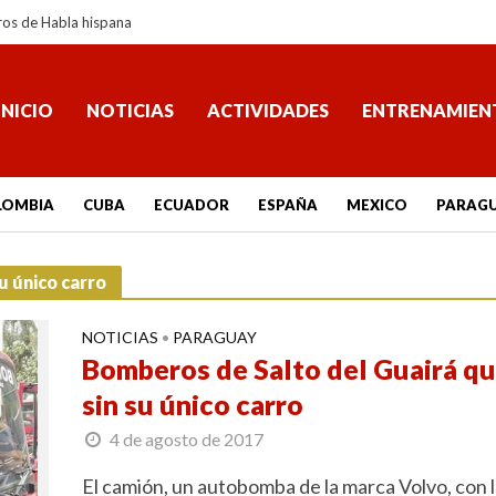
ros de Habla hispana
INICIO
NOTICIAS
ACTIVIDADES
ENTRENAMIEN
LOMBIA
CUBA
ECUADOR
ESPAÑA
MEXICO
PARAG
u único carro
NOTICIAS
PARAGUAY
•
Bomberos de Salto del Guairá q
sin su único carro
4 de agosto de 2017
El camión, un autobomba de la marca Volvo, con 