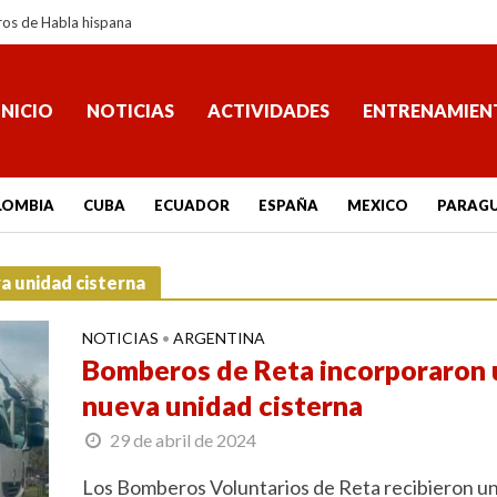
ros de Habla hispana
INICIO
NOTICIAS
ACTIVIDADES
ENTRENAMIEN
LOMBIA
CUBA
ECUADOR
ESPAÑA
MEXICO
PARAG
a unidad cisterna
NOTICIAS
ARGENTINA
•
Bomberos de Reta incorporaron 
nueva unidad cisterna
29 de abril de 2024
Los Bomberos Voluntarios de Reta recibieron u