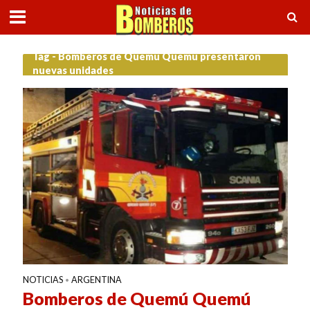
Tag - Bomberos de Quemú Quemú presentaron
nuevas unidades
NOTICIAS
ARGENTINA
•
Bomberos de Quemú Quemú