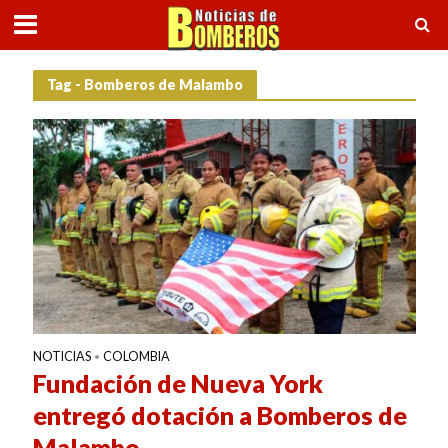
Tag - Bomberos de Malambo
NOTICIAS
COLOMBIA
•
Fundación de Nueva York
entregó dotación a Bomberos de
Malambo