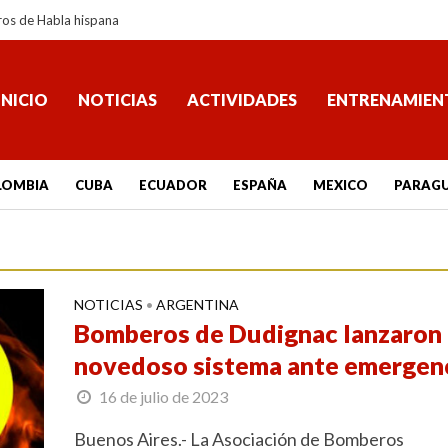
ros de Habla hispana
INICIO
NOTICIAS
ACTIVIDADES
ENTRENAMIEN
LOMBIA
CUBA
ECUADOR
ESPAÑA
MEXICO
PARAG
NOTICIAS
ARGENTINA
•
Bomberos de Dudignac lanzaron
novedoso sistema ante emergen
16 de julio de 2023
Buenos Aires.- La Asociación de Bomberos