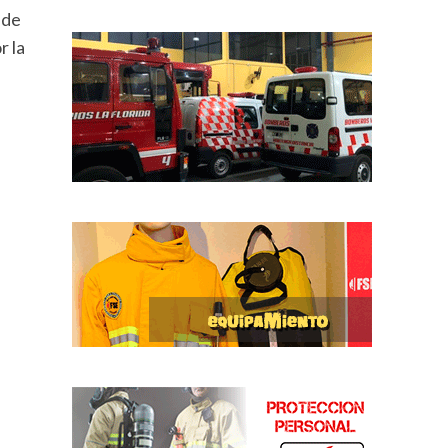
 de
r la