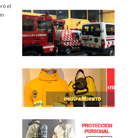
ró el
un