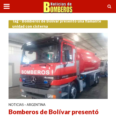
Tag - Bomberos de Bolívar presentó una flamante
unidad con cisterna
NOTICIAS
ARGENTINA
•
Bomberos de Bolívar presentó