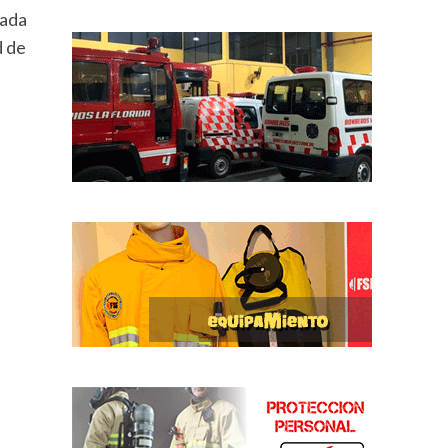
gada
d de