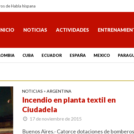
ros de Habla hispana
INICIO
NOTICIAS
ACTIVIDADES
ENTRENAMIEN
LOMBIA
CUBA
ECUADOR
ESPAÑA
MEXICO
PARAG
NOTICIAS
ARGENTINA
•
Incendio en planta textil en
Ciudadela
17 de noviembre de 2015
Buenos Aires.- Catorce dotaciones de bombero