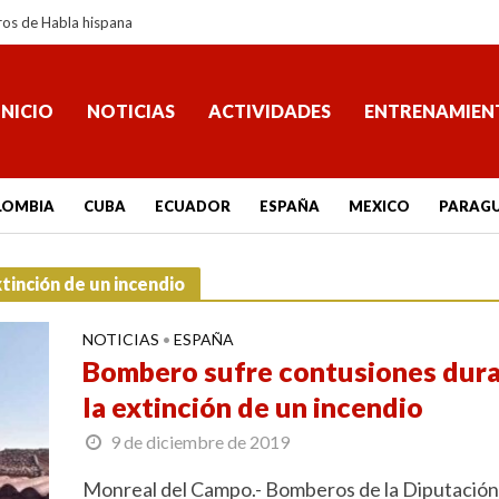
ros de Habla hispana
INICIO
NOTICIAS
ACTIVIDADES
ENTRENAMIEN
LOMBIA
CUBA
ECUADOR
ESPAÑA
MEXICO
PARAG
tinción de un incendio
NOTICIAS
ESPAÑA
•
Bombero sufre contusiones dur
la extinción de un incendio
9 de diciembre de 2019
Monreal del Campo.- Bomberos de la Diputación