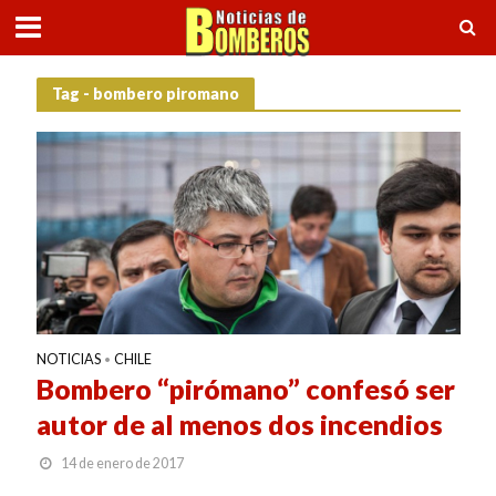
Tag - bombero piromano
NOTICIAS
CHILE
•
Bombero “pirómano” confesó ser
autor de al menos dos incendios
14 de enero de 2017