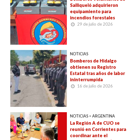
Salliqueló adquirieron
equipamiento para
incendios forestales
29 de julio de 2026
NOTICIAS
Bomberos de Hidalgo
obtienen su Registro
Estatal tras años de labor
ininterrumpida
16 de julio de 2026
NOTICIAS
•
ARGENTINA
La Región A de CUO se
reunió en Corrientes para
coordinar ante el