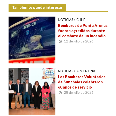
También te puede interesar
NOTICIAS
•
CHILE
Bomberos de Punta Arenas
fueron agredidos durante
el combate de un incendio
12 de julio de 2026
NOTICIAS
•
ARGENTINA
Los Bomberos Voluntarios
de Sunchales celebraron
60 años de servicio
28 de julio de 2026