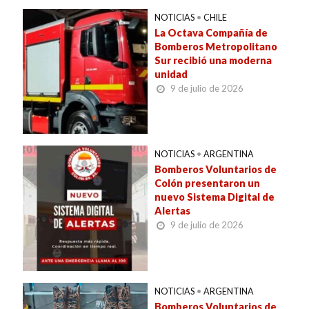
NOTICIAS
•
CHILE
La Octava Compañía de
Bomberos Metropolitano
Sur recibió una moderna
unidad
9 de julio de 2026
NOTICIAS
•
ARGENTINA
Bomberos Voluntarios de
Colón presentaron un
nuevo Sistema Digital de
Alertas
9 de julio de 2026
NOTICIAS
•
ARGENTINA
Bomberos Voluntarios de