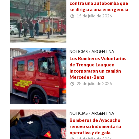
contra una autobomba que
se dirigía a una emergencia
15 de julio de 2026
NOTICIAS
•
ARGENTINA
Los Bomberos Voluntarios
de Trenque Lauquen
incorporaron un camión
Mercedes-Benz
28 de julio de 2026
NOTICIAS
•
ARGENTINA
Bomberos de Ayacucho
renovó su indumentaria
operativa y de gala
11 de julio de 2026