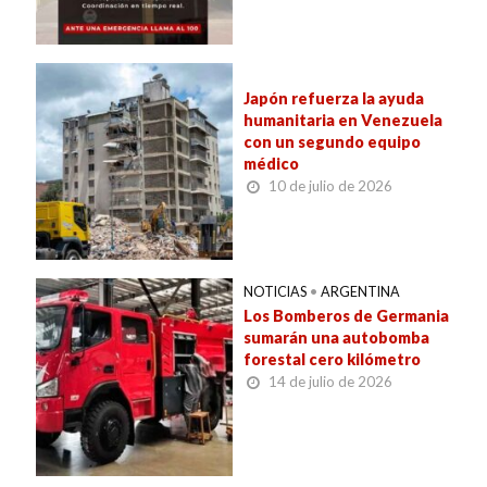
Japón refuerza la ayuda
humanitaria en Venezuela
con un segundo equipo
médico
10 de julio de 2026
NOTICIAS
•
ARGENTINA
Los Bomberos de Germania
sumarán una autobomba
forestal cero kilómetro
14 de julio de 2026