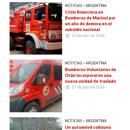
NOTICIAS
•
ARGENTINA
Crisis financiera en
Bomberos de Marisol por
un año de demora en el
subsidio nacional
12 de julio de 2026
NOTICIAS
•
ARGENTINA
Bomberos Voluntarios de
Orán incorporaron una
nueva unidad de traslado
27 de julio de 2026
NOTICIAS
•
ARGENTINA
Un automóvil colisionó