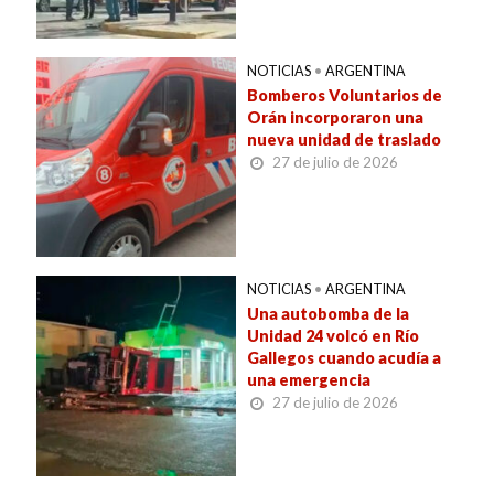
NOTICIAS
•
ARGENTINA
Bomberos Voluntarios de
Orán incorporaron una
nueva unidad de traslado
27 de julio de 2026
NOTICIAS
•
ARGENTINA
Una autobomba de la
Unidad 24 volcó en Río
Gallegos cuando acudía a
una emergencia
27 de julio de 2026