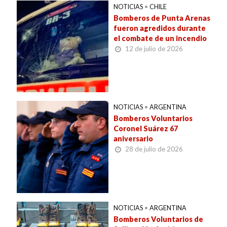
NOTICIAS
•
CHILE
Bomberos de Punta Arenas
fueron agredidos durante
el combate de un incendio
12 de julio de 2026
NOTICIAS
•
ARGENTINA
Bomberos Voluntarios
Coronel Suárez 67
aniversario
28 de julio de 2026
NOTICIAS
•
ARGENTINA
Bomberos Voluntarios de