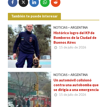
También te puede interesar
NOTICIAS
•
ARGENTINA
Histórico logro del K9 de
Bomberos de la Ciudad de
Buenos Aires
15 de julio de 2026
NOTICIAS
•
ARGENTINA
Un automóvil colisionó
contra una autobomba que
se dirigía a una emergencia
15 de julio de 2026