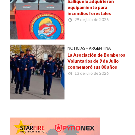
Salliqueló adquirieron
equipamiento para
incendios forestales
29 de julio de 2026
NOTICIAS
•
ARGENTINA
La Asociación de Bomberos
Voluntarios de 9 de Julio
conmemoró sus 80 años
13 de julio de 2026