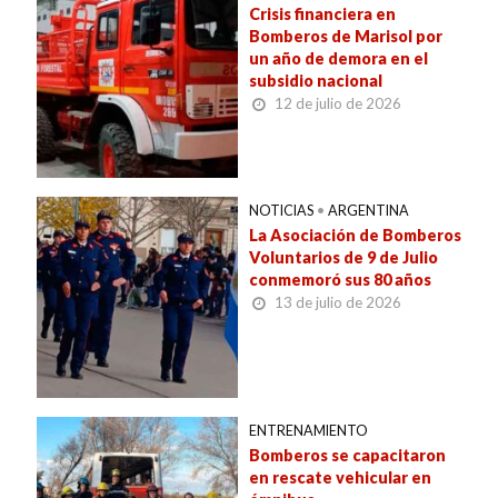
Crisis financiera en
Bomberos de Marisol por
un año de demora en el
subsidio nacional
12 de julio de 2026
NOTICIAS
•
ARGENTINA
La Asociación de Bomberos
Voluntarios de 9 de Julio
conmemoró sus 80 años
13 de julio de 2026
ENTRENAMIENTO
Bomberos se capacitaron
en rescate vehicular en