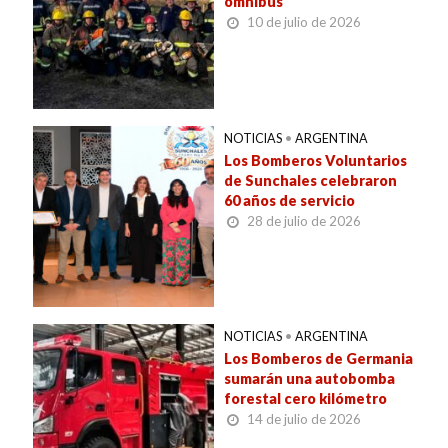
ómnibus
10 de julio de 2026
NOTICIAS
•
ARGENTINA
Los Bomberos Voluntarios
de Sunchales celebraron
60 años de servicio
28 de julio de 2026
NOTICIAS
•
ARGENTINA
Los Bomberos de Germania
sumarán una autobomba
forestal cero kilómetro
14 de julio de 2026