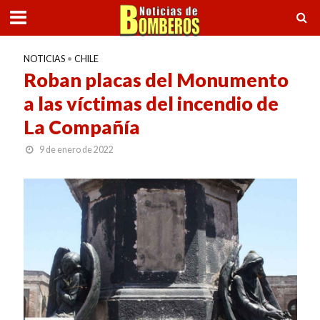
NOTICIAS
•
CHILE
Roban placas del Monumento
a las víctimas del incendio de
La Compañía
9 de enero de 2022