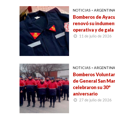
NOTICIAS
•
ARGENTIN
Bomberos de Ayac
renovó su indumen
operativa y de gala
11 de julio de 2026
NOTICIAS
•
ARGENTIN
Bomberos Voluntar
de General San Mar
celebraron su 30°
aniversario
27 de julio de 2026