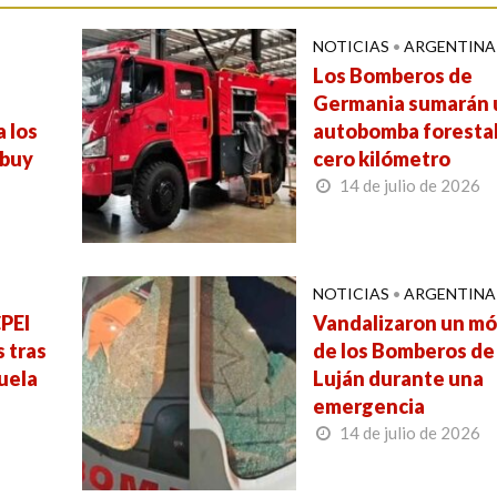
NOTICIAS
•
ARGENTINA
e
Los Bomberos de
Germania sumarán 
a los
autobomba foresta
ebuy
cero kilómetro
14 de julio de 2026
NOTICIAS
•
ARGENTINA
PEI
Vandalizaron un mó
 tras
de los Bomberos de
uela
Luján durante una
emergencia
14 de julio de 2026