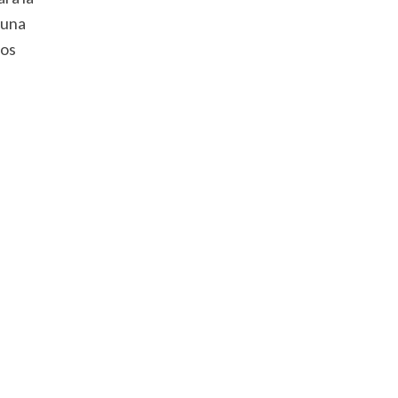
 una
los