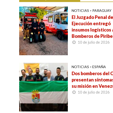
NOTICIAS
•
PARAGUAY
El Juzgado Penal d
Ejecución entregó
insumos logísticos 
Bomberos de Pirib
10 de julio de 2026
NOTICIAS
•
ESPAÑA
Dos bomberos del C
presentan síntomas
su misión en Venez
10 de julio de 2026