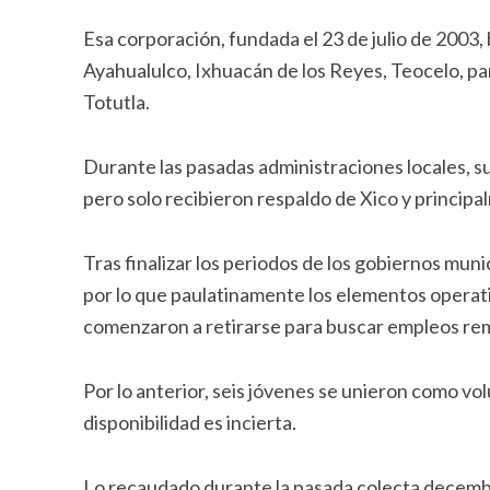
Esa corporación, fundada el 23 de julio de 2003,
Ayahualulco, Ixhuacán de los Reyes, Teocelo, pa
Totutla.
Durante las pasadas administraciones locales, s
pero solo recibieron respaldo de Xico y princip
Tras finalizar los periodos de los gobiernos muni
por lo que paulatinamente los elementos operat
comenzaron a retirarse para buscar empleos r
Por lo anterior, seis jóvenes se unieron como v
disponibilidad es incierta.
Lo recaudado durante la pasada colecta decembrina