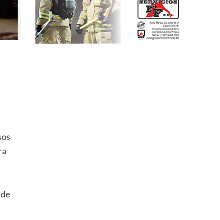
sos
ra
 de