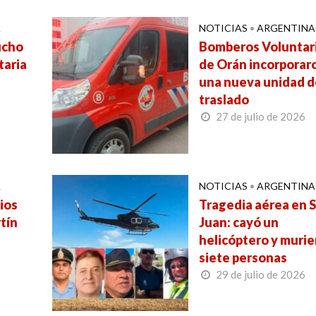
A
NOTICIAS
•
ARGENTINA
ucho
Bomberos Voluntar
taria
de Orán incorporar
una nueva unidad d
traslado
27 de julio de 2026
A
NOTICIAS
•
ARGENTINA
ios
Tragedia aérea en 
tín
Juan: cayó un
helicóptero y muri
siete personas
29 de julio de 2026