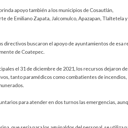
 brinda apoyo también a los municipios de Cosautlán,
rte de Emiliano Zapata, Jalcomulco, Apazapan, Tlaltetela y
us directivos buscaron el apoyo de ayuntamientos de esa r
almente de Coatepec.
cipales el 31 de diciembre de 2021, los recursos dejaron de f
ivos, tanto paramédicos como combatientes de incendios,
emunerados.
oluntarios para atender en dos turnos las emergencias, aun
, que sería para los aguinaldos del personal, se utiliza pa