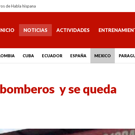
ros de Habla hispana
INICIO
NOTICIAS
ACTIVIDADES
ENTRENAMIEN
LOMBIA
CUBA
ECUADOR
ESPAÑA
MEXICO
PARAG
 bomberos y se queda