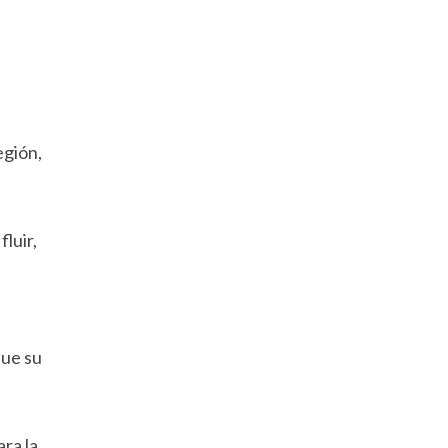
egión,
luir,
que su
ra la