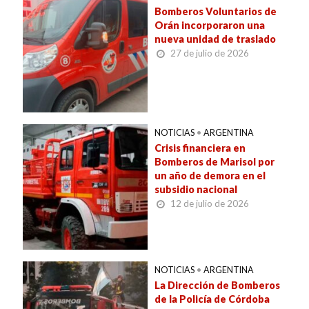
Bomberos Voluntarios de
Orán incorporaron una
nueva unidad de traslado
27 de julio de 2026
NOTICIAS
•
ARGENTINA
Crisis financiera en
Bomberos de Marisol por
un año de demora en el
subsidio nacional
12 de julio de 2026
NOTICIAS
•
ARGENTINA
La Dirección de Bomberos
de la Policía de Córdoba