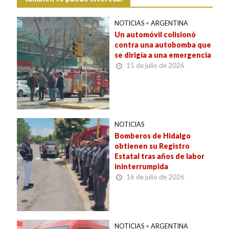
NOTICIAS
•
ARGENTINA
Un automóvil colisionó
contra una autobomba que
se dirigía a una emergencia
15 de julio de 2026
NOTICIAS
Bomberos de Hidalgo
obtienen su Registro
Estatal tras años de labor
ininterrumpida
16 de julio de 2026
NOTICIAS
•
ARGENTINA