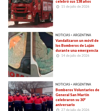
celebró sus 138 años
15 de julio de 2026
NOTICIAS
•
ARGENTINA
Vandalizaron un móvil de
los Bomberos de Luján
durante una emergencia
14 de julio de 2026
NOTICIAS
•
ARGENTINA
Bomberos Voluntarios de
General San Martín
celebraron su 30°
aniversario
27 de julio de 2026