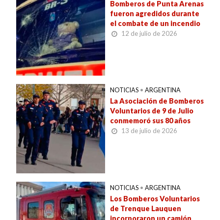
Bomberos de Punta Arenas
fueron agredidos durante
el combate de un incendio
12 de julio de 2026
NOTICIAS
•
ARGENTINA
La Asociación de Bomberos
Voluntarios de 9 de Julio
conmemoró sus 80 años
13 de julio de 2026
NOTICIAS
•
ARGENTINA
Los Bomberos Voluntarios
de Trenque Lauquen
incorporaron un camión