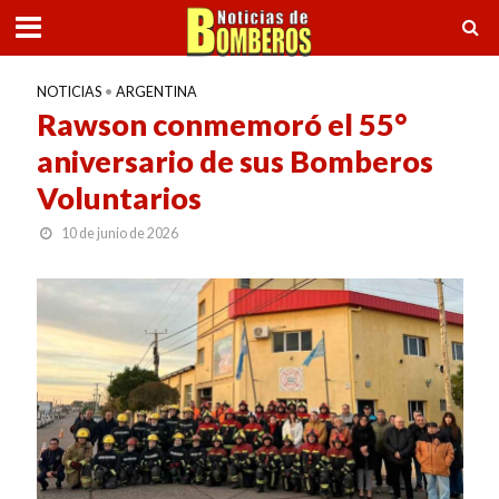
NOTICIAS
•
ARGENTINA
Rawson conmemoró el 55°
aniversario de sus Bomberos
Voluntarios
10 de junio de 2026