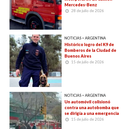
Mercedes-Benz
28 de julio de 2026
NOTICIAS
•
ARGENTINA
Histórico logro del K9 de
Bomberos de la Ciudad de
Buenos Aires
15 de julio de 2026
NOTICIAS
•
ARGENTINA
Un automóvil colisionó
contra una autobomba que
se dirigía a una emergencia
15 de julio de 2026