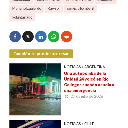
Mariano Izquierdo
Rawson
servicio bomberil
voluntariado
También te puede interesar
NOTICIAS
•
ARGENTINA
Una autobomba de la
Unidad 24 volcó en Río
Gallegos cuando acudía a
una emergencia
27 de julio de 2026
NOTICIAS
•
CHILE