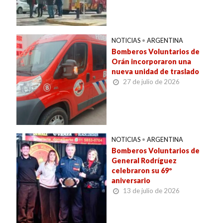
NOTICIAS
•
ARGENTINA
Bomberos Voluntarios de
Orán incorporaron una
nueva unidad de traslado
27 de julio de 2026
NOTICIAS
•
ARGENTINA
Bomberos Voluntarios de
General Rodríguez
celebraron su 69º
aniversario
13 de julio de 2026