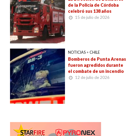
de la Policía de Córdoba
celebró sus 138 años
15 de julio de 2026
NOTICIAS
•
CHILE
Bomberos de Punta Arenas
fueron agredidos durante
el combate de un incendio
12 de julio de 2026