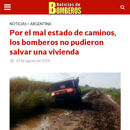
NOTICIAS
•
ARGENTINA
Por el mal estado de caminos,
los bomberos no pudieron
salvar una vivienda
19 de agosto de 2014