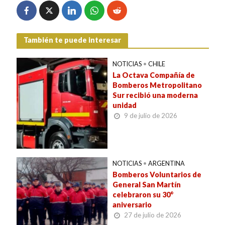
También te puede interesar
NOTICIAS
•
CHILE
La Octava Compañía de
Bomberos Metropolitano
Sur recibió una moderna
unidad
9 de julio de 2026
NOTICIAS
•
ARGENTINA
Bomberos Voluntarios de
General San Martín
celebraron su 30°
aniversario
27 de julio de 2026