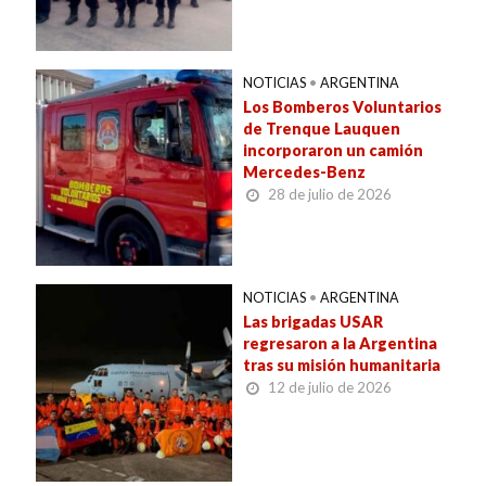
NOTICIAS
•
ARGENTINA
Los Bomberos Voluntarios
de Trenque Lauquen
incorporaron un camión
Mercedes-Benz
28 de julio de 2026
NOTICIAS
•
ARGENTINA
Las brigadas USAR
regresaron a la Argentina
tras su misión humanitaria
12 de julio de 2026