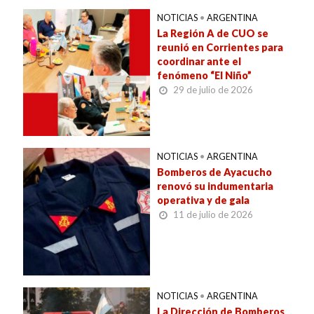
NOTICIAS
•
ARGENTINA
La Región A de CUO se
reunió en Corrientes para
coordinar ante el
fenómeno “El Niño”
29 de julio de 2026
NOTICIAS
•
ARGENTINA
Bomberos de Ayacucho
renovó su indumentaria
operativa y de gala
11 de julio de 2026
NOTICIAS
•
ARGENTINA
La Dirección de Bomberos