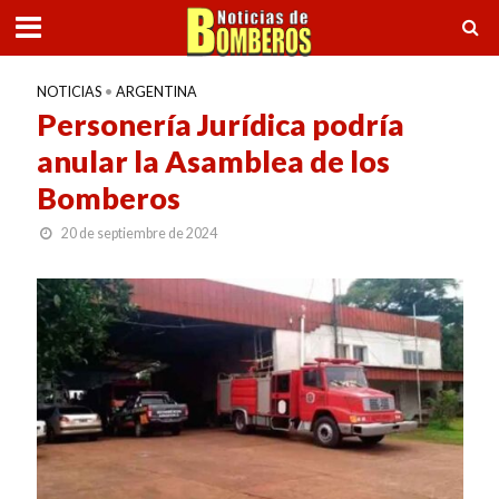
NOTICIAS
•
ARGENTINA
Personería Jurídica podría
anular la Asamblea de los
Bomberos
20 de septiembre de 2024