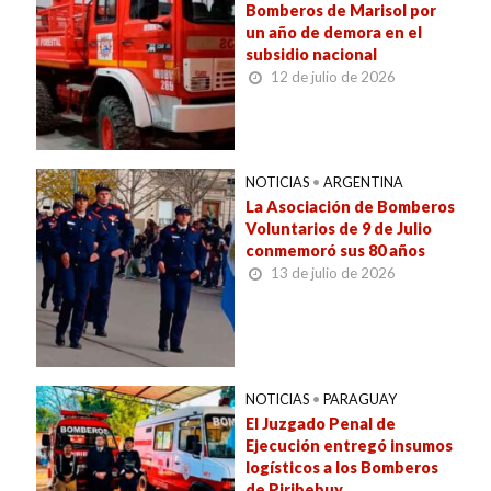
Bomberos de Marisol por
un año de demora en el
subsidio nacional
12 de julio de 2026
NOTICIAS
•
ARGENTINA
La Asociación de Bomberos
Voluntarios de 9 de Julio
conmemoró sus 80 años
13 de julio de 2026
NOTICIAS
•
PARAGUAY
El Juzgado Penal de
Ejecución entregó insumos
logísticos a los Bomberos
de Piribebuy