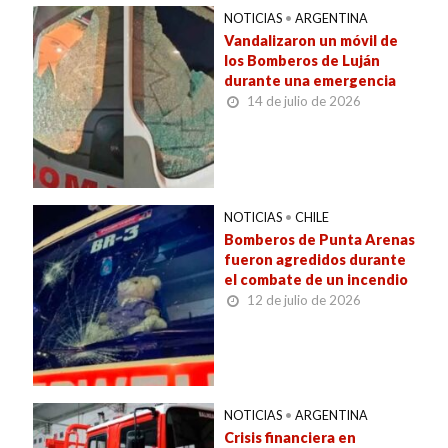
NOTICIAS
•
ARGENTINA
Vandalizaron un móvil de
los Bomberos de Luján
durante una emergencia
14 de julio de 2026
NOTICIAS
•
CHILE
Bomberos de Punta Arenas
fueron agredidos durante
el combate de un incendio
12 de julio de 2026
NOTICIAS
•
ARGENTINA
Crisis financiera en