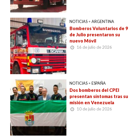
NOTICIAS
•
ARGENTINA
Bomberos Voluntarios de 9
de Julio presentaron su
nuevo Móvil
16 de julio de 2026
NOTICIAS
•
ESPAÑA
Dos bomberos del CPEI
presentan síntomas tras su
misión en Venezuela
10 de julio de 2026