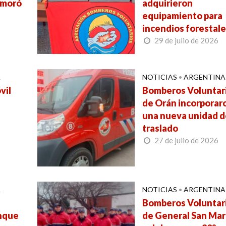
emoró
adquirieron
equipamiento para
incendios forestal
29 de julio de 2026
A
NOTICIAS
•
ARGENTINA
vil
Bomberos Voluntar
de Orán incorporar
una nueva unidad d
traslado
27 de julio de 2026
A
NOTICIAS
•
ARGENTINA
Bomberos Voluntar
enque
de General San Mar