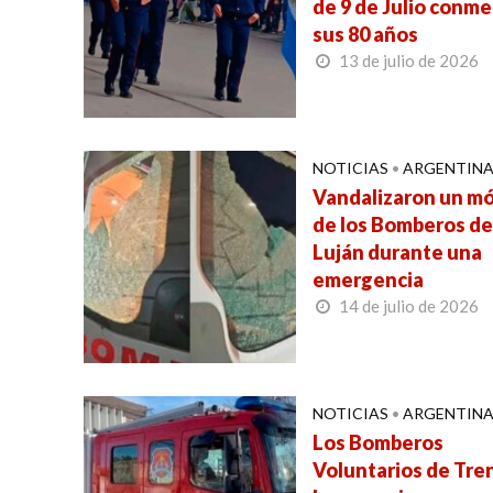
de 9 de Julio conm
sus 80 años
13 de julio de 2026
NOTICIAS
•
ARGENTIN
Vandalizaron un mó
de los Bomberos de
Luján durante una
emergencia
14 de julio de 2026
NOTICIAS
•
ARGENTIN
Los Bomberos
Voluntarios de Tr