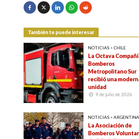
También te puede interesar
NOTICIAS
•
CHILE
La Octava Compañí
Bomberos
Metropolitano Sur
recibió una modern
unidad
9 de julio de 2026
NOTICIAS
•
ARGENTIN
La Asociación de
Bomberos Voluntar