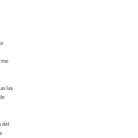
or
orme
as las
 de
 del
e