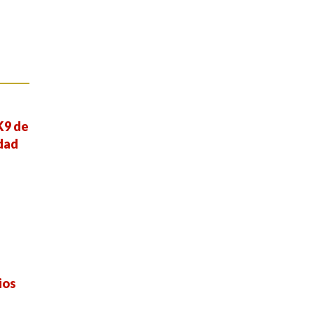
K9 de
dad
ios