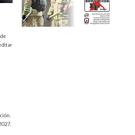
 de
editar
ción.
2027.