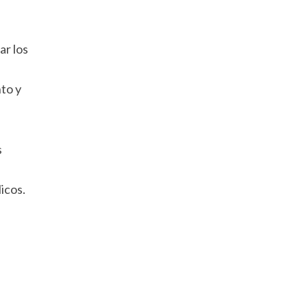
ar los
to y
s
icos.