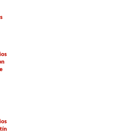
es
ios
on
e
ios
tín