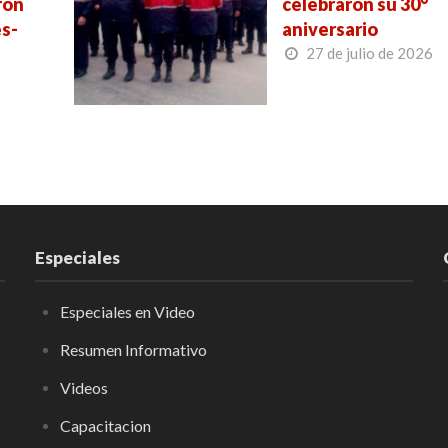
ron
celebraron su 30°
s-
aniversario
27 de julio de 2026
Especiales
Especiales en Video
Resumen Informativo
Videos
Capacitacion