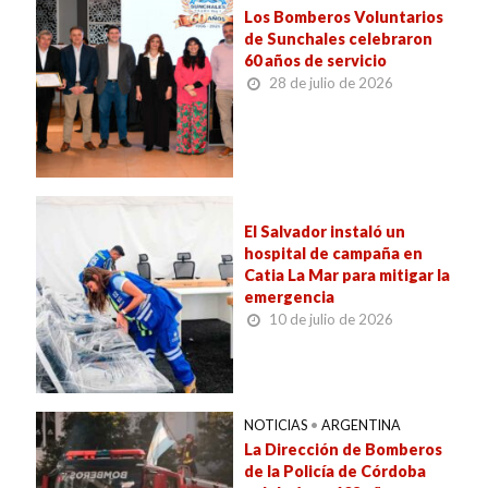
Los Bomberos Voluntarios
de Sunchales celebraron
60 años de servicio
28 de julio de 2026
El Salvador instaló un
hospital de campaña en
Catia La Mar para mitigar la
emergencia
10 de julio de 2026
NOTICIAS
•
ARGENTINA
La Dirección de Bomberos
de la Policía de Córdoba