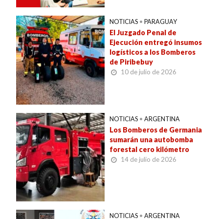
NOTICIAS
•
PARAGUAY
El Juzgado Penal de
Ejecución entregó insumos
logísticos a los Bomberos
de Piribebuy
10 de julio de 2026
NOTICIAS
•
ARGENTINA
Los Bomberos de Germania
sumarán una autobomba
forestal cero kilómetro
14 de julio de 2026
NOTICIAS
•
ARGENTINA