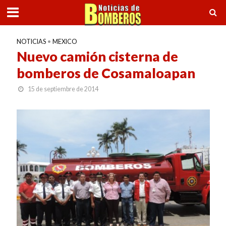
NOTICIAS
•
MEXICO
Nuevo camión cisterna de
bomberos de Cosamaloapan
15 de septiembre de 2014