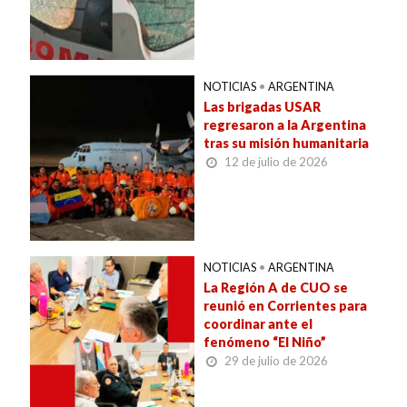
NOTICIAS
•
ARGENTINA
Las brigadas USAR
regresaron a la Argentina
tras su misión humanitaria
12 de julio de 2026
NOTICIAS
•
ARGENTINA
La Región A de CUO se
reunió en Corrientes para
coordinar ante el
fenómeno “El Niño”
29 de julio de 2026