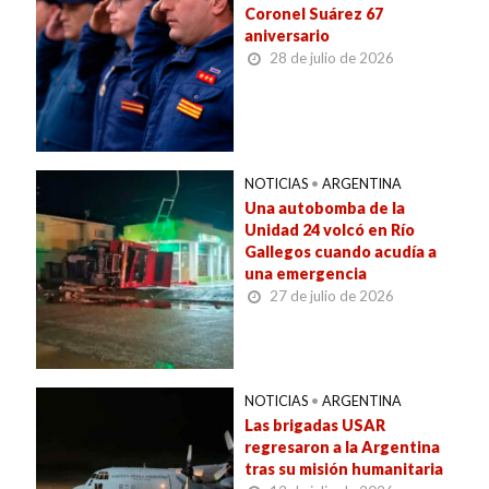
Coronel Suárez 67
aniversario
28 de julio de 2026
NOTICIAS
•
ARGENTINA
Una autobomba de la
Unidad 24 volcó en Río
Gallegos cuando acudía a
una emergencia
27 de julio de 2026
NOTICIAS
•
ARGENTINA
Las brigadas USAR
regresaron a la Argentina
tras su misión humanitaria