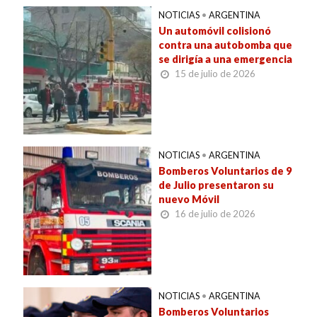
NOTICIAS
•
ARGENTINA
Un automóvil colisionó
contra una autobomba que
se dirigía a una emergencia
15 de julio de 2026
NOTICIAS
•
ARGENTINA
Bomberos Voluntarios de 9
de Julio presentaron su
nuevo Móvil
16 de julio de 2026
NOTICIAS
•
ARGENTINA
Bomberos Voluntarios