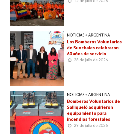
12 de julio de 2026
NOTICIAS
•
ARGENTINA
Los Bomberos Voluntarios
de Sunchales celebraron
60 años de servicio
28 de julio de 2026
NOTICIAS
•
ARGENTINA
Bomberos Voluntarios de
Salliqueló adquirieron
equipamiento para
incendios forestales
29 de julio de 2026