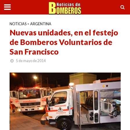
NOTICIAS
•
ARGENTINA
Nuevas unidades, en el festejo
de Bomberos Voluntarios de
San Francisco
5 de mayo de 2014