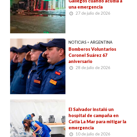
Gallegos cuando acudía a
una emergencia
27 de julio de 2026
NOTICIAS
•
ARGENTINA
Bomberos Voluntarios
Coronel Suárez 67
aniversario
28 de julio de 2026
El Salvador instaló un
hospital de campaña en
Catia La Mar para mitigar la
emergencia
10 de julio de 2026