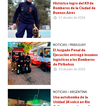
Histórico logro del K9 de
Bomberos de la Ciudad de
Buenos Aires
15 de julio de 2026
NOTICIAS
•
PARAGUAY
El Juzgado Penal de
Ejecución entregó insumos
logísticos a los Bomberos
de Piribebuy
10 de julio de 2026
NOTICIAS
•
ARGENTINA
Una autobomba de la
Unidad 24 volcó en Río