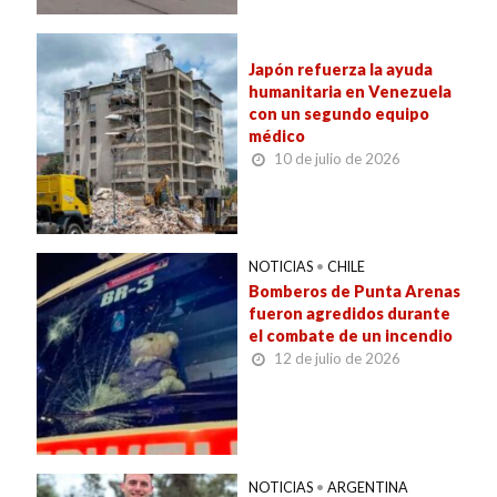
Japón refuerza la ayuda
humanitaria en Venezuela
con un segundo equipo
médico
10 de julio de 2026
NOTICIAS
•
CHILE
Bomberos de Punta Arenas
fueron agredidos durante
el combate de un incendio
12 de julio de 2026
NOTICIAS
•
ARGENTINA