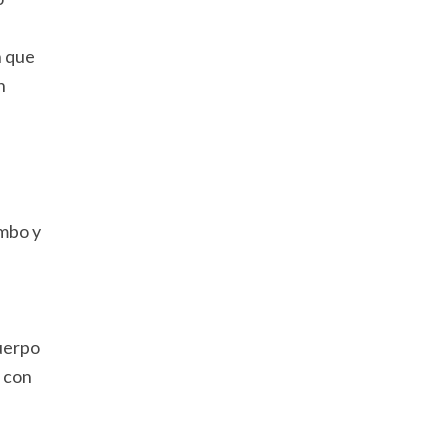
n que
n
ambo y
Cuerpo
 con