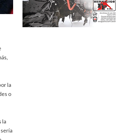
e
más,
or la
des o
 la
 sería
o