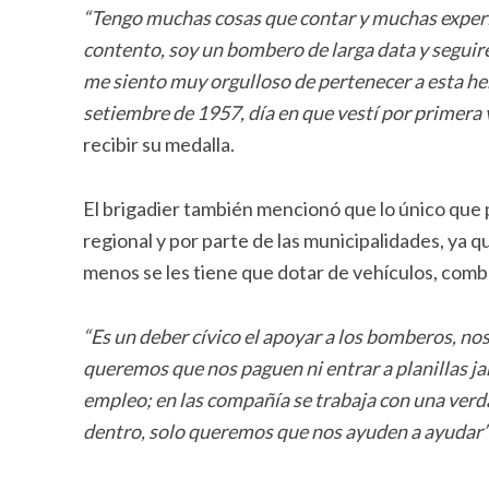
“Tengo muchas cosas que contar y muchas experie
contento, soy un bombero de larga data y seguiré 
me siento muy orgulloso de pertenecer a esta he
setiembre de 1957, día en que vestí por primera 
recibir su medalla.
El brigadier también mencionó que lo único que p
regional y por parte de las municipalidades, ya q
menos se les tiene que dotar de vehículos, comb
“Es un deber cívico el apoyar a los bomberos, n
queremos que nos paguen ni entrar a planillas j
empleo; en las compañía se trabaja con una verda
dentro, solo queremos que nos ayuden a ayudar