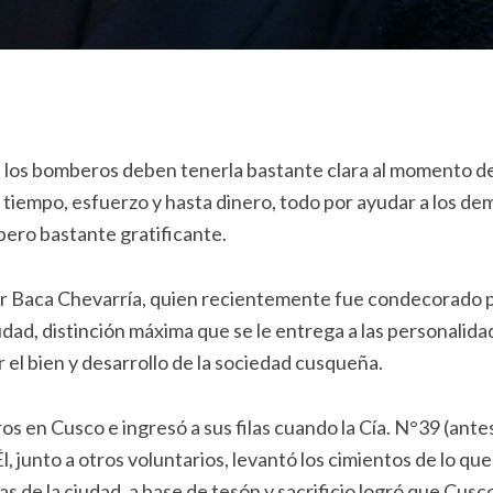
l, los bomberos deben tenerla bastante clara al momento d
n tiempo, esfuerzo y hasta dinero, todo por ayudar a los de
pero bastante gratificante.
gar Baca Chevarría, quien recientemente fue condecorado p
dad, distinción máxima que se le entrega a las personalida
 el bien y desarrollo de la sociedad cusqueña.
 en Cusco e ingresó a sus filas cuando la Cía. N°39 (antes
l, junto a otros voluntarios, levantó los cimientos de lo que
s de la ciudad, a base de tesón y sacrificio logró que Cusc