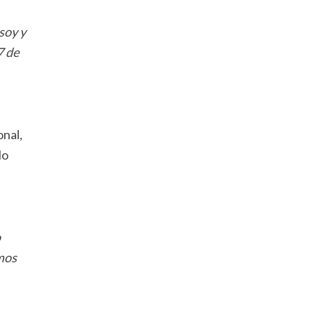
soy y
7 de
onal,
lo
o
amos