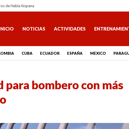
ros de Habla hispana
INICIO
NOTICIAS
ACTIVIDADES
ENTRENAMIEN
LOMBIA
CUBA
ECUADOR
ESPAÑA
MEXICO
PARAG
d para bombero con más
io