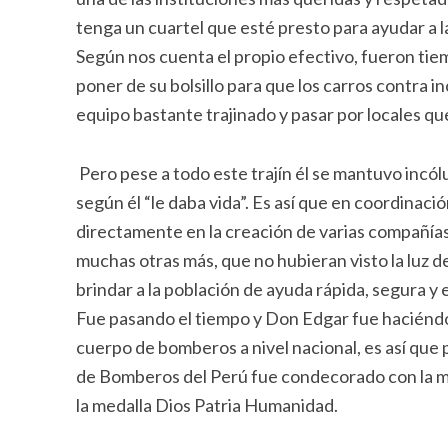
tenga un cuartel que esté presto para ayudar a l
Según nos cuenta el propio efectivo, fueron tie
poner de su bolsillo para que los carros contra 
equipo bastante trajinado y pasar por locales qu
Pero pese a todo este trajín él se mantuvo incólu
según él “le daba vida”. Es así que en coordinaci
directamente en la creación de varias compañías
muchas otras más, que no hubieran visto la luz 
brindar a la población de ayuda rápida, segura y e
Fue pasando el tiempo y Don Edgar fue haciéndo
cuerpo de bomberos a nivel nacional, es así que
de Bomberos del Perú fue condecorado con la m
la medalla Dios Patria Humanidad.