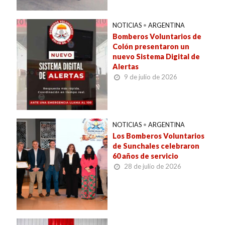
NOTICIAS
•
ARGENTINA
Bomberos Voluntarios de
Colón presentaron un
nuevo Sistema Digital de
Alertas
9 de julio de 2026
NOTICIAS
•
ARGENTINA
Los Bomberos Voluntarios
de Sunchales celebraron
60 años de servicio
28 de julio de 2026