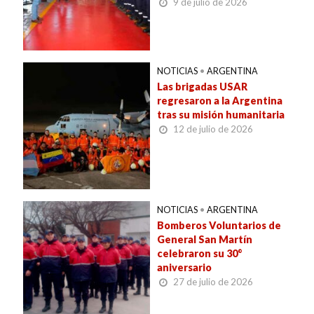
9 de julio de 2026
NOTICIAS
•
ARGENTINA
Las brigadas USAR
regresaron a la Argentina
tras su misión humanitaria
12 de julio de 2026
NOTICIAS
•
ARGENTINA
Bomberos Voluntarios de
General San Martín
celebraron su 30°
aniversario
27 de julio de 2026