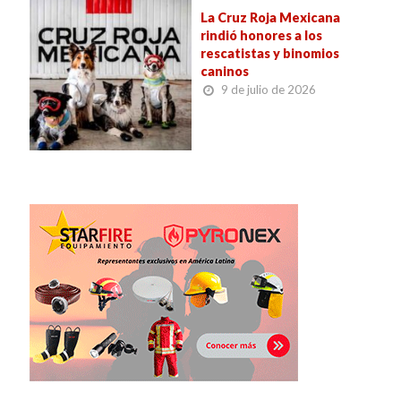
La Cruz Roja Mexicana
rindió honores a los
rescatistas y binomios
caninos
9 de julio de 2026