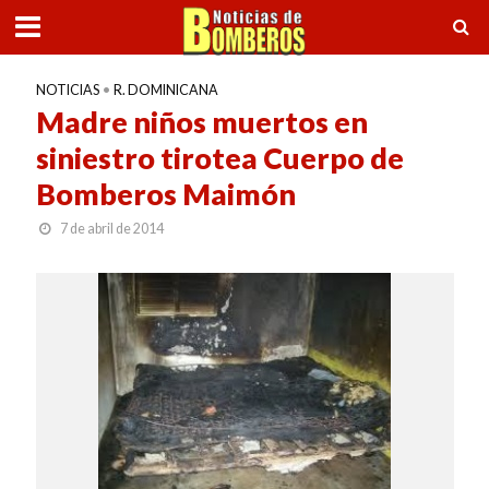
NOTICIAS
•
R. DOMINICANA
Madre niños muertos en
siniestro tirotea Cuerpo de
Bomberos Maimón
7 de abril de 2014