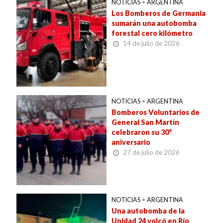
NOTICIAS
•
ARGENTINA
Los Bomberos de Germania
sumarán una autobomba
forestal cero kilómetro
14 de julio de 2026
NOTICIAS
•
ARGENTINA
Bomberos Voluntarios de
General San Martín
celebraron su 30°
aniversario
27 de julio de 2026
NOTICIAS
•
ARGENTINA
Una autobomba de la
Unidad 24 volcó en Río