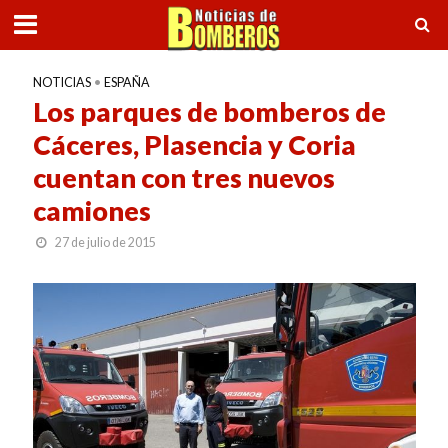
NOTICIAS
•
ESPAÑA
Los parques de bomberos de
Cáceres, Plasencia y Coria
cuentan con tres nuevos
camiones
27 de julio de 2015