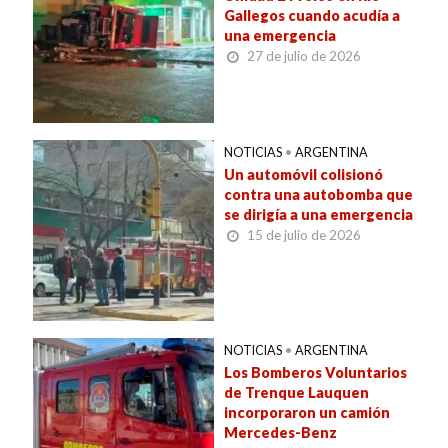
Gallegos cuando acudía a
una emergencia
27 de julio de 2026
NOTICIAS
•
ARGENTINA
Un automóvil colisionó
contra una autobomba que
se dirigía a una emergencia
15 de julio de 2026
NOTICIAS
•
ARGENTINA
Los Bomberos Voluntarios
de Trenque Lauquen
incorporaron un camión
Mercedes-Benz