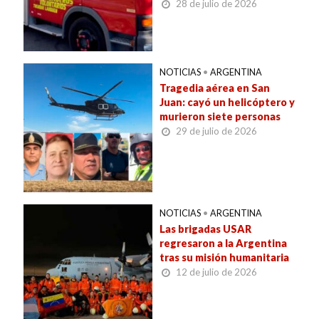
28 de julio de 2026
NOTICIAS
•
ARGENTINA
Tragedia aérea en San
Juan: cayó un helicóptero y
murieron siete personas
29 de julio de 2026
NOTICIAS
•
ARGENTINA
Las brigadas USAR
regresaron a la Argentina
tras su misión humanitaria
12 de julio de 2026