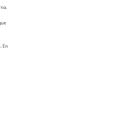
rna.
 que
. En