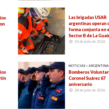
A
Las brigadas USAR
ios
argentinas operan 
ron
forma conjunta en e
Sector B de La Guai
10 de julio de 2026
A
NOTICIAS
•
ARGENTINA
ios
Bomberos Voluntar
tín
Coronel Suárez 67
aniversario
28 de julio de 2026