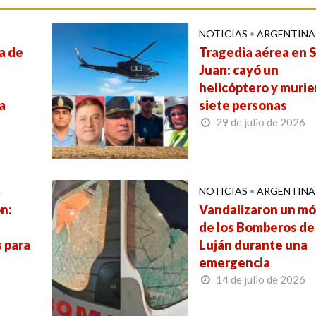
NOTICIAS
•
ARGENTINA
a de
Tragedia aérea en 
Juan: cayó un
helicóptero y muri
a
siete personas
29 de julio de 2026
A
NOTICIAS
•
ARGENTINA
n:
Vandalizaron un mó
de los Bomberos de
 para
Luján durante una
emergencia
14 de julio de 2026