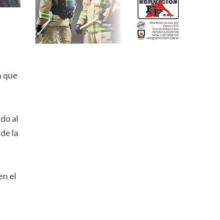
n que
do al
de la
en el