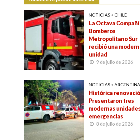
NOTICIAS
•
CHILE
La Octava Compañí
Bomberos
Metropolitano Sur
recibió una modern
unidad
9 de julio de 2026
NOTICIAS
•
ARGENTIN
Histórica renovació
Presentaron tres
modernas unidades
emergencias
8 de julio de 2026