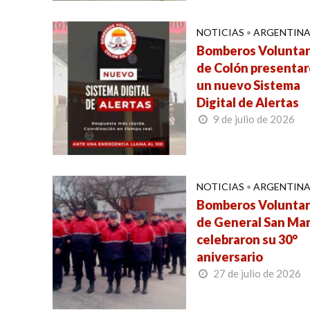
NOTICIAS
•
ARGENTIN
Bomberos Voluntar
de Colón presenta
un nuevo Sistema
Digital de Alertas
9 de julio de 2026
NOTICIAS
•
ARGENTIN
Bomberos Voluntar
de General San Mar
celebraron su 30°
aniversario
27 de julio de 2026