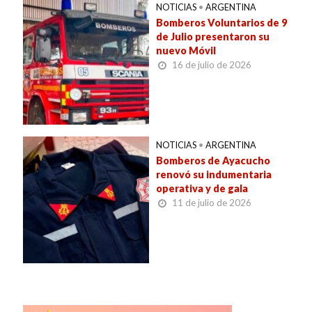
NOTICIAS
•
ARGENTINA
Bomberos Voluntarios de 9
de Julio presentaron su
nuevo Móvil
16 de julio de 2026
NOTICIAS
•
ARGENTINA
Bomberos de Ayacucho
renovó su indumentaria
operativa y de gala
11 de julio de 2026