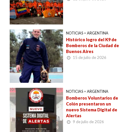
NOTICIAS
•
ARGENTINA
Histórico logro del K9 de
Bomberos de la Ciudad de
Buenos Aires
15 de julio de 2026
NOTICIAS
•
ARGENTINA
Bomberos Voluntarios de
Colón presentaron un
nuevo Sistema Digital de
Alertas
9 de julio de 2026