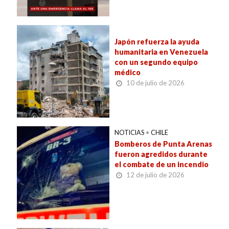
Japón refuerza la ayuda
humanitaria en Venezuela
con un segundo equipo
médico
10 de julio de 2026
NOTICIAS
•
CHILE
Bomberos de Punta Arenas
fueron agredidos durante
el combate de un incendio
12 de julio de 2026