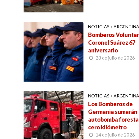
NOTICIAS
•
ARGENTIN
Bomberos Voluntar
Coronel Suárez 67
aniversario
28 de julio de 2026
NOTICIAS
•
ARGENTIN
Los Bomberos de
Germania sumarán
autobomba foresta
cero kilómetro
14 de julio de 2026