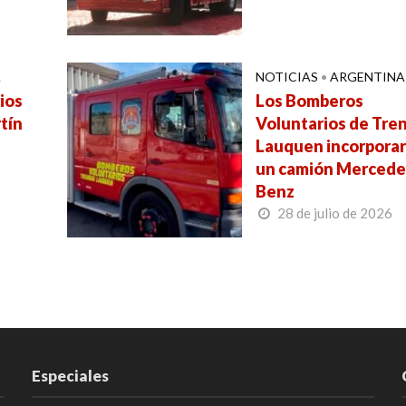
A
NOTICIAS
•
ARGENTINA
ios
Los Bomberos
tín
Voluntarios de Tre
Lauquen incorpora
un camión Mercede
Benz
28 de julio de 2026
Especiales