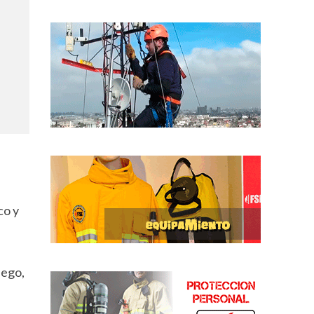
co y
uego,