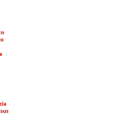
go
ro
e
a
cía
 sus