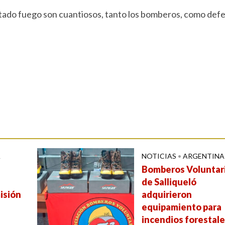
itado fuego son cuantiosos, tanto los bomberos, como def
A
NOTICIAS
•
ARGENTINA
Bomberos Voluntar
de Salliqueló
isión
adquirieron
equipamiento para
incendios forestal