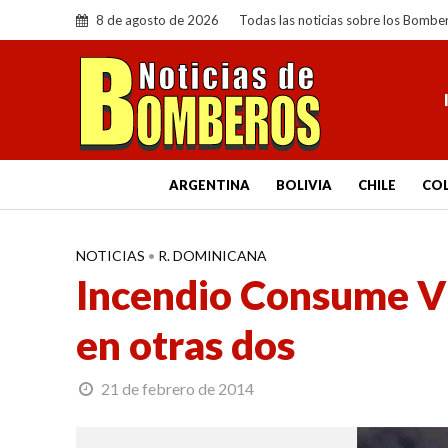
8 de agosto de 2026
Todas las noticias sobre los Bombe
ARGENTINA
BOLIVIA
CHILE
CO
NOTICIAS
•
R. DOMINICANA
Incendio Consume V
en otras dos
21 de febrero de 2014