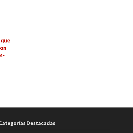
nque
ron
s-
Categorías Destacadas