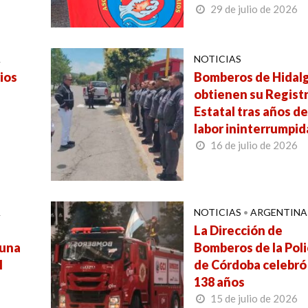
29 de julio de 2026
A
NOTICIAS
ios
Bomberos de Hidal
obtienen su Regist
Estatal tras años d
labor ininterrumpid
16 de julio de 2026
A
NOTICIAS
•
ARGENTINA
La Dirección de
 una
Bomberos de la Poli
l
de Córdoba celebró
138 años
15 de julio de 2026