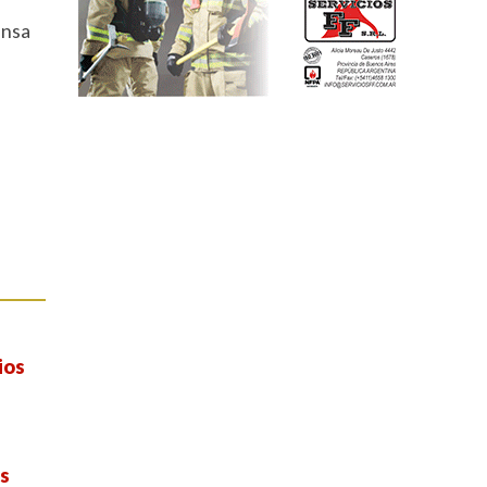
ensa
ios
es