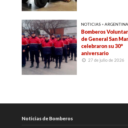
NOTICIAS
•
ARGENTIN
Bomberos Voluntar
de General San Mar
celebraron su 30°
aniversario
27 de julio de 2026
Noticias de Bomberos