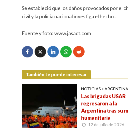
Se estableció que los daños provocados por el c
civil y la policía nacional investiga el hecho…
Fuente y foto: www.jasact.com
También te puede interesar
NOTICIAS
•
ARGENTIN
Las brigadas USAR
regresaron a la
Argentina tras su m
humanitaria
12 de julio de 2026