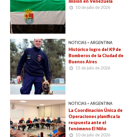
misión en Venezuela
10 de julio de 2026
NOTICIAS
•
ARGENTINA
Histórico logro del K9 de
Bomberos de la Ciudad de
Buenos Aires
15 de julio de 2026
NOTICIAS
•
ARGENTINA
La Coordinación Única de
Operaciones planifica la
respuesta ante el
fenómeno El Niño
10 de julio de 2026