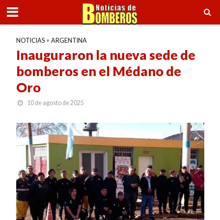
NOTICIAS
•
ARGENTINA
Inauguraron la nueva sede de
bomberos en el Médano de
Oro
10 de agosto de 2025