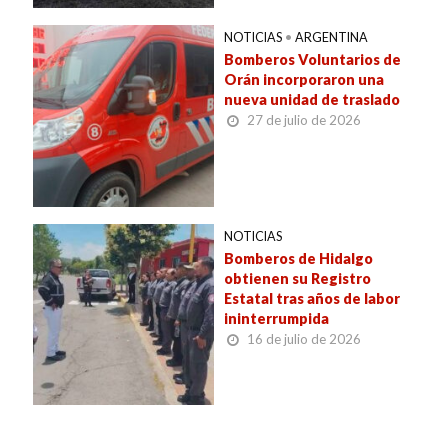
NOTICIAS
•
ARGENTINA
Bomberos Voluntarios de
Orán incorporaron una
nueva unidad de traslado
27 de julio de 2026
NOTICIAS
Bomberos de Hidalgo
obtienen su Registro
Estatal tras años de labor
ininterrumpida
16 de julio de 2026