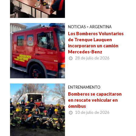
NOTICIAS
•
ARGENTINA
Los Bomberos Voluntarios
de Trenque Lauquen
incorporaron un camión
Mercedes-Benz
28 de julio de 2026
ENTRENAMIENTO
Bomberos se capacitaron
en rescate vehicular en
ómnibus
10 de julio de 2026