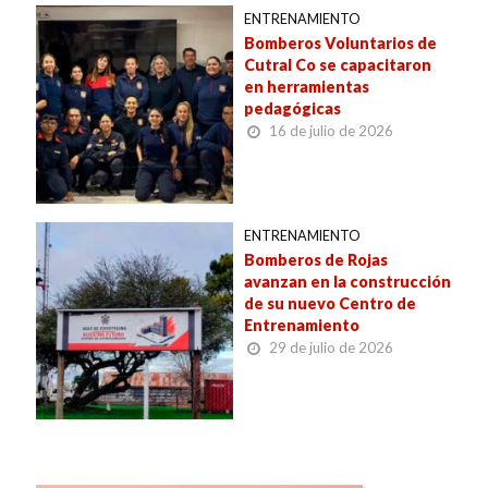
ENTRENAMIENTO
Bomberos Voluntarios de
Cutral Co se capacitaron
en herramientas
pedagógicas
16 de julio de 2026
ENTRENAMIENTO
Bomberos de Rojas
avanzan en la construcción
de su nuevo Centro de
Entrenamiento
29 de julio de 2026