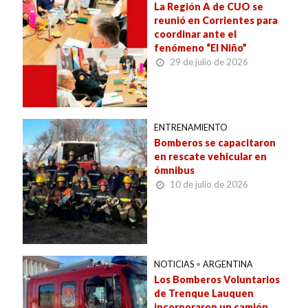
La Región A de CUO se
reunió en Corrientes para
coordinar ante el
fenómeno “El Niño”
29 de julio de 2026
ENTRENAMIENTO
Bomberos se capacitaron
en rescate vehicular en
ómnibus
10 de julio de 2026
NOTICIAS
•
ARGENTINA
Los Bomberos Voluntarios
de Trenque Lauquen
incorporaron un camión