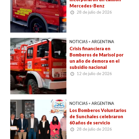
Mercedes-Benz
28 de julio de 2026
NOTICIAS
•
ARGENTINA
Crisis financiera en
Bomberos de Marisol por
un año de demora en el
subsidio nacional
12 de julio de 2026
NOTICIAS
•
ARGENTINA
Los Bomberos Voluntarios
de Sunchales celebraron
60 años de servicio
28 de julio de 2026