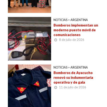
NOTICIAS
•
ARGENTINA
Bomberos implementan un
moderno puesto móvil de
comunicaciones
8 de julio de 2026
NOTICIAS
•
ARGENTINA
Bomberos de Ayacucho
renovó su indumentaria
operativa y de gala
11 de julio de 2026