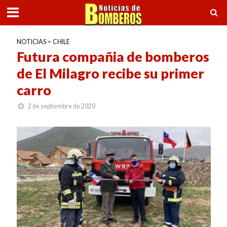
NOTICIAS
•
CHILE
Futura compañia de bomberos
de El Milagro recibe su primer
carro
2 de septiembre de 2020