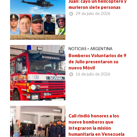
Juan: cayó un helicóptero y
murieron siete personas
29 de julio de 2026
NOTICIAS
•
ARGENTINA
Bomberos Voluntarios de 9
de Julio presentaron su
nuevo Móvil
16 de julio de 2026
Cali rindió honores a los
nueve bomberos que
integraron la misión
humanitaria en Venezuela