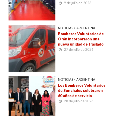
9 de julio de 2026
NOTICIAS
•
ARGENTINA
Bomberos Voluntarios de
Orán incorporaron una
nueva unidad de traslado
27 de julio de 2026
NOTICIAS
•
ARGENTINA
Los Bomberos Voluntarios
de Sunchales celebraron
60 años de servicio
28 de julio de 2026