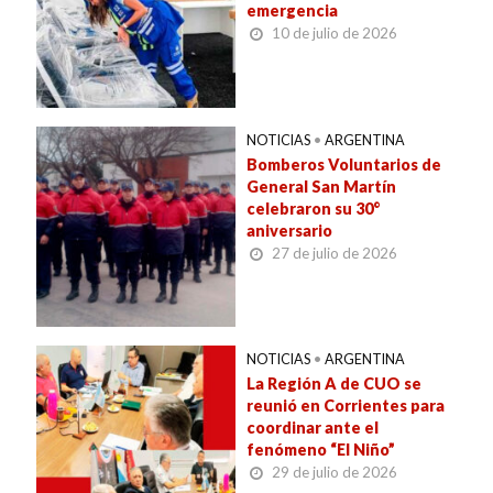
emergencia
10 de julio de 2026
NOTICIAS
•
ARGENTINA
Bomberos Voluntarios de
General San Martín
celebraron su 30°
aniversario
27 de julio de 2026
NOTICIAS
•
ARGENTINA
La Región A de CUO se
reunió en Corrientes para
coordinar ante el
fenómeno “El Niño”
29 de julio de 2026