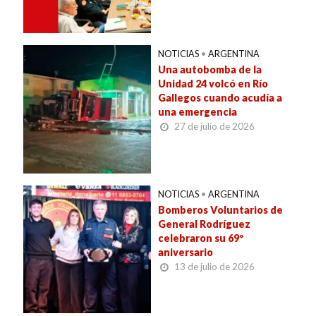
NOTICIAS
•
ARGENTINA
Una autobomba de la
Unidad 24 volcó en Río
Gallegos cuando acudía a
una emergencia
27 de julio de 2026
NOTICIAS
•
ARGENTINA
Bomberos Voluntarios de
General Rodríguez
celebraron su 69º
aniversario
13 de julio de 2026