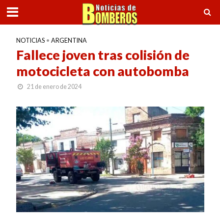
NOTICIAS
•
ARGENTINA
Fallece joven tras colisión de
motocicleta con autobomba
21 de enero de 2024