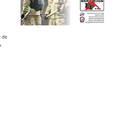
r de
n