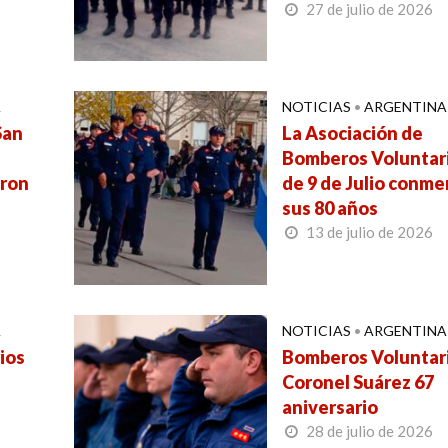
27 de julio de 2026
A
NOTICIAS
•
ARGENTINA
San
La Asociación de
Bomberos Voluntar
eron
de 9 de Julio conm
sus 80 años
13 de julio de 2026
A
NOTICIAS
•
ARGENTINA
ios
Bomberos Voluntar
Coronel Suárez 67
aniversario
28 de julio de 2026