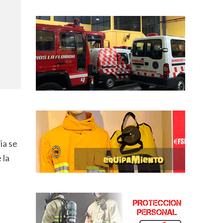
ia se
 la