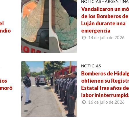
NOTICIAS
•
ARGENTINA
a
Vandalizaron un mó
de los Bomberos de
el
Luján durante una
endio
emergencia
14 de julio de 2026
A
NOTICIAS
Bomberos de Hidal
ios
obtienen su Regist
emoró
Estatal tras años d
labor ininterrumpid
16 de julio de 2026