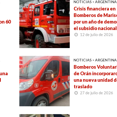
A
NOTICIAS
•
ARGENTINA
Crisis financiera en
Bomberos de Maris
on 60
por un año de demo
el subsidio nacional
12 de julio de 2026
A
NOTICIAS
•
ARGENTINA
Bomberos Voluntar
 una
de Orán incorporar
l
una nueva unidad d
traslado
27 de julio de 2026