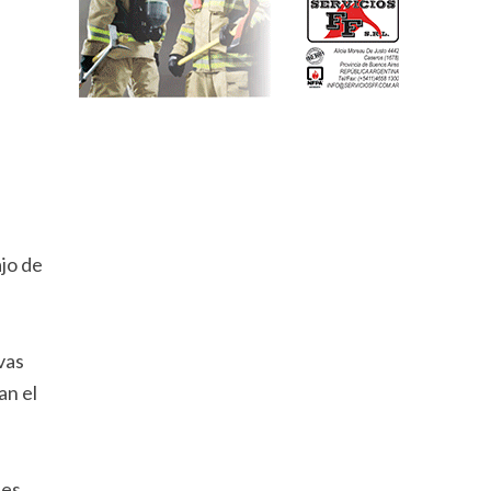
ajo de
vas
an el
nes