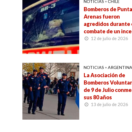
NOTICIAS
•
CHILE
Bomberos de Punt
Arenas fueron
agredidos durante 
combate de un inc
12 de julio de 2026
NOTICIAS
•
ARGENTIN
La Asociación de
Bomberos Voluntar
de 9 de Julio conm
sus 80 años
13 de julio de 2026