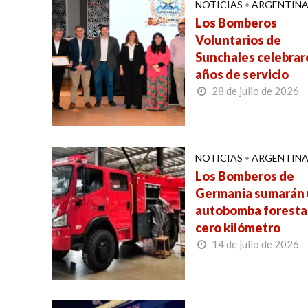
NOTICIAS
•
ARGENTIN
Los Bomberos
Voluntarios de
Sunchales celebrar
años de servicio
28 de julio de 2026
NOTICIAS
•
ARGENTIN
Los Bomberos de
Germania sumarán
autobomba foresta
cero kilómetro
14 de julio de 2026