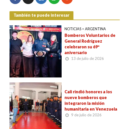
También te puede interesar
NOTICIAS
•
ARGENTINA
Bomberos Voluntarios de
General Rodríguez
celebraron su 69º
aniversario
13 de julio de 2026
Cali rindió honores a los
nueve bomberos que
integraron la misión
humanitaria en Venezuela
9 de julio de 2026