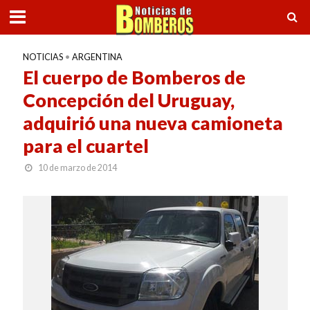
NOTICIAS
•
ARGENTINA
El cuerpo de Bomberos de
Concepción del Uruguay,
adquirió una nueva camioneta
para el cuartel
10 de marzo de 2014