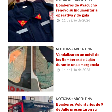
Bomberos de Ayacucho
renovó su indumentaria
operativa y de gala
11 de julio de 2026
NOTICIAS
•
ARGENTINA
Vandalizaron un móvil de
los Bomberos de Luján
durante una emergencia
14 de julio de 2026
NOTICIAS
•
ARGENTINA
Bomberos Voluntarios de 9
de Julio presentaron su