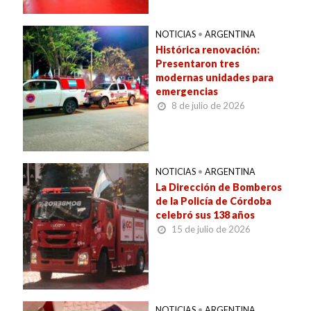
NOTICIAS
•
ARGENTINA
Histórica renovación:
Presentaron tres
modernas unidades para
emergencias
8 de julio de 2026
NOTICIAS
•
ARGENTINA
La Dirección de Bomberos
de la Policía de Córdoba
celebró sus 138 años
15 de julio de 2026
NOTICIAS
•
ARGENTINA