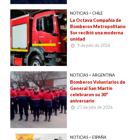
NOTICIAS
•
CHILE
La Octava Compañía de
Bomberos Metropolitano
Sur recibió una moderna
unidad
9 de julio de 2026
NOTICIAS
•
ARGENTINA
Bomberos Voluntarios de
General San Martín
celebraron su 30°
aniversario
27 de julio de 2026
NOTICIAS
•
ESPAÑA