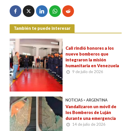
También te puede interesar
Cali rindió honores a los
nueve bomberos que
integraron la misión
humanitaria en Venezuela
9 de julio de 2026
NOTICIAS
•
ARGENTINA
Vandalizaron un móvil de
los Bomberos de Luján
durante una emergencia
14 de julio de 2026