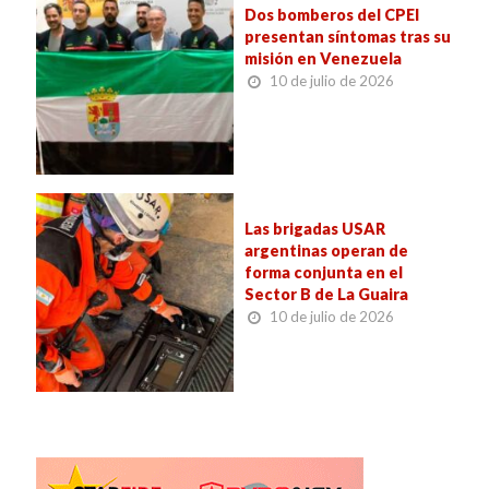
Dos bomberos del CPEI
presentan síntomas tras su
misión en Venezuela
10 de julio de 2026
Las brigadas USAR
argentinas operan de
forma conjunta en el
Sector B de La Guaira
10 de julio de 2026