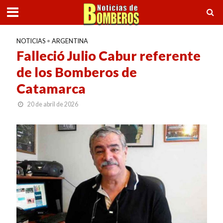
NOTICIAS
•
ARGENTINA
Falleció Julio Cabur referente
de los Bomberos de
Catamarca
20 de abril de 2026