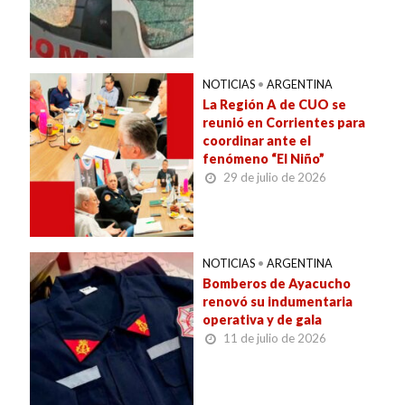
NOTICIAS
•
ARGENTINA
La Región A de CUO se
reunió en Corrientes para
coordinar ante el
fenómeno “El Niño”
29 de julio de 2026
NOTICIAS
•
ARGENTINA
Bomberos de Ayacucho
renovó su indumentaria
operativa y de gala
11 de julio de 2026