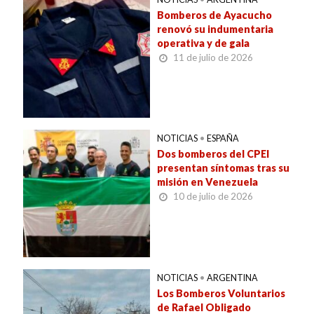
Bomberos de Ayacucho
renovó su indumentaria
operativa y de gala
11 de julio de 2026
NOTICIAS
•
ESPAÑA
Dos bomberos del CPEI
presentan síntomas tras su
misión en Venezuela
10 de julio de 2026
NOTICIAS
•
ARGENTINA
Los Bomberos Voluntarios
de Rafael Obligado