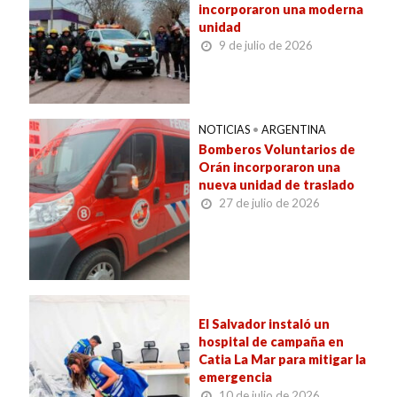
incorporaron una moderna
unidad
9 de julio de 2026
NOTICIAS
•
ARGENTINA
Bomberos Voluntarios de
Orán incorporaron una
nueva unidad de traslado
27 de julio de 2026
El Salvador instaló un
hospital de campaña en
Catia La Mar para mitigar la
emergencia
10 de julio de 2026