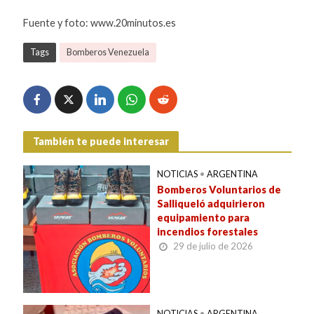
Fuente y foto: www.20minutos.es
Tags
Bomberos Venezuela
También te puede interesar
NOTICIAS
•
ARGENTINA
Bomberos Voluntarios de
Salliqueló adquirieron
equipamiento para
incendios forestales
29 de julio de 2026
NOTICIAS
•
ARGENTINA