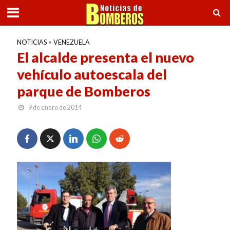
NOTICIAS
•
VENEZUELA
El alcalde presenta el nuevo
vehículo autoescala del
parque de Bomberos
9 de enero de 2014