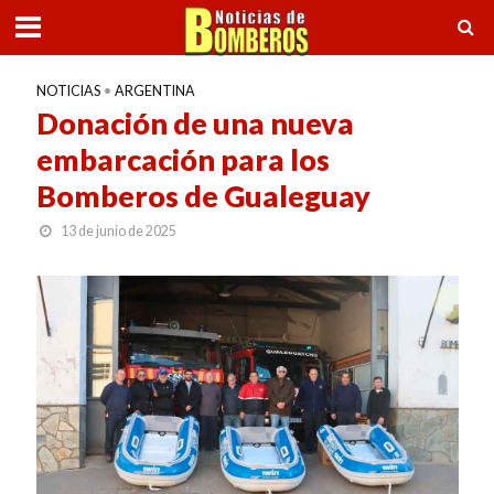
NOTICIAS
•
ARGENTINA
Donación de una nueva
embarcación para los
Bomberos de Gualeguay
13 de junio de 2025