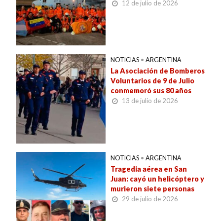
12 de julio de 2026
NOTICIAS
•
ARGENTINA
La Asociación de Bomberos
Voluntarios de 9 de Julio
conmemoró sus 80 años
13 de julio de 2026
NOTICIAS
•
ARGENTINA
Tragedia aérea en San
Juan: cayó un helicóptero y
murieron siete personas
29 de julio de 2026