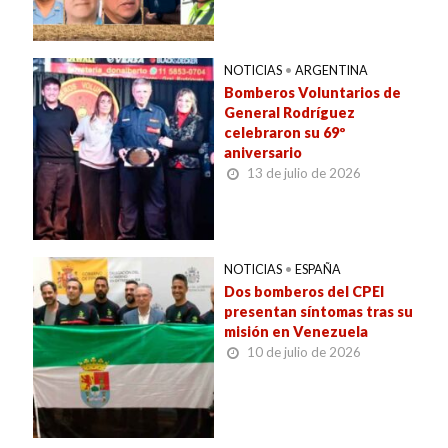
NOTICIAS
•
ARGENTINA
Bomberos Voluntarios de
General Rodríguez
celebraron su 69º
aniversario
13 de julio de 2026
NOTICIAS
•
ESPAÑA
Dos bomberos del CPEI
presentan síntomas tras su
misión en Venezuela
10 de julio de 2026