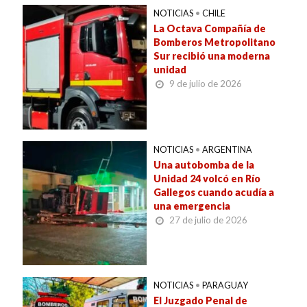
NOTICIAS
•
CHILE
La Octava Compañía de
Bomberos Metropolitano
Sur recibió una moderna
unidad
9 de julio de 2026
NOTICIAS
•
ARGENTINA
Una autobomba de la
Unidad 24 volcó en Río
Gallegos cuando acudía a
una emergencia
27 de julio de 2026
NOTICIAS
•
PARAGUAY
El Juzgado Penal de