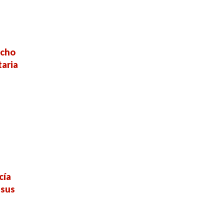
ucho
aria
cía
 sus