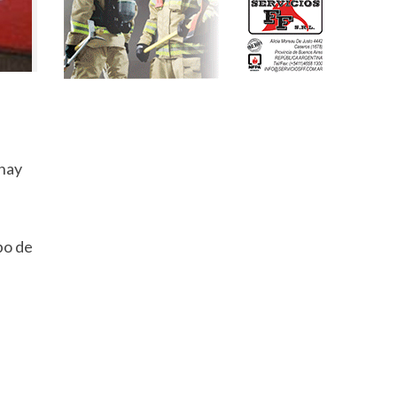
hay
po de