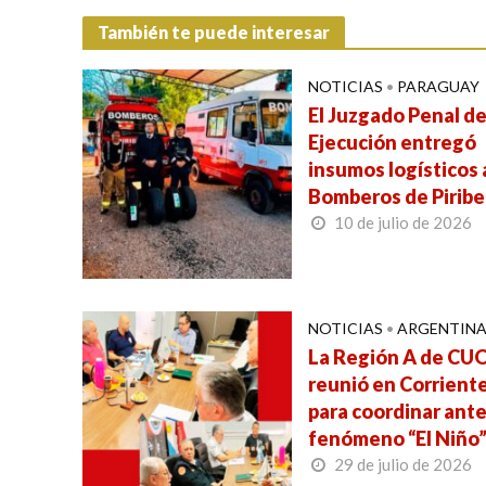
También te puede interesar
NOTICIAS
•
PARAGUAY
El Juzgado Penal d
Ejecución entregó
insumos logísticos 
Bomberos de Pirib
10 de julio de 2026
NOTICIAS
•
ARGENTIN
La Región A de CUO
reunió en Corrient
para coordinar ante
fenómeno “El Niño
29 de julio de 2026