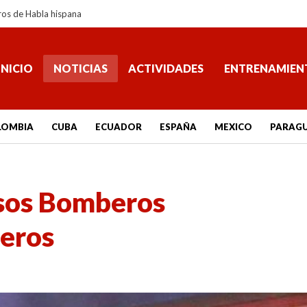
ros de Habla hispana
INICIO
NOTICIAS
ACTIVIDADES
ENTRENAMIEN
LOMBIA
CUBA
ECUADOR
ESPAÑA
MEXICO
PARAG
lsos Bomberos
teros