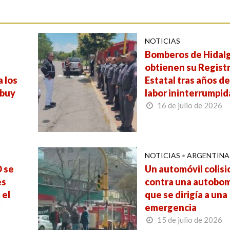
NOTICIAS
e
Bomberos de Hidal
obtienen su Regist
a los
Estatal tras años d
ebuy
labor ininterrumpid
16 de julio de 2026
A
NOTICIAS
•
ARGENTINA
 se
Un automóvil colis
es
contra una autobo
 el
que se dirigía a una
”
emergencia
15 de julio de 2026