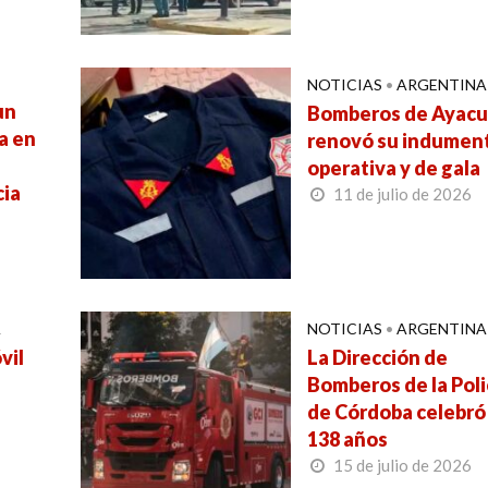
NOTICIAS
•
ARGENTINA
un
Bomberos de Ayac
a en
renovó su indument
operativa y de gala
cia
11 de julio de 2026
A
NOTICIAS
•
ARGENTINA
vil
La Dirección de
Bomberos de la Poli
de Córdoba celebró
138 años
15 de julio de 2026