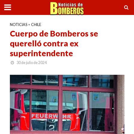
NOTICIAS
•
CHILE
Cuerpo de Bomberos se
querelló contra ex
superintendente
30 de julio de 2024