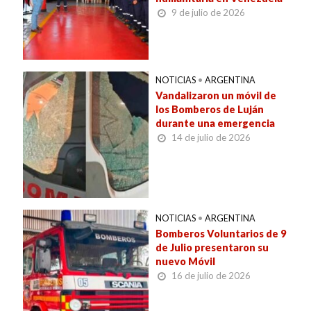
9 de julio de 2026
NOTICIAS
•
ARGENTINA
Vandalizaron un móvil de
los Bomberos de Luján
durante una emergencia
14 de julio de 2026
NOTICIAS
•
ARGENTINA
Bomberos Voluntarios de 9
de Julio presentaron su
nuevo Móvil
16 de julio de 2026