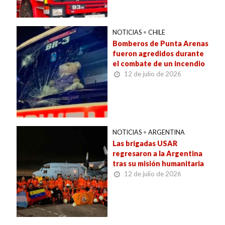
NOTICIAS
•
CHILE
Bomberos de Punta Arenas
fueron agredidos durante
el combate de un incendio
12 de julio de 2026
NOTICIAS
•
ARGENTINA
Las brigadas USAR
regresaron a la Argentina
tras su misión humanitaria
12 de julio de 2026