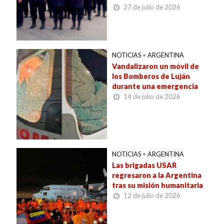
27 de julio de 2026
NOTICIAS
•
ARGENTINA
Vandalizaron un móvil de
los Bomberos de Luján
durante una emergencia
14 de julio de 2026
NOTICIAS
•
ARGENTINA
Las brigadas USAR
regresaron a la Argentina
tras su misión humanitaria
12 de julio de 2026