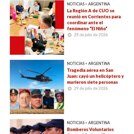
NOTICIAS
•
ARGENTINA
La Región A de CUO se
reunió en Corrientes para
coordinar ante el
fenómeno “El Niño”
29 de julio de 2026
NOTICIAS
•
ARGENTINA
Tragedia aérea en San
Juan: cayó un helicóptero y
murieron siete personas
29 de julio de 2026
NOTICIAS
•
ARGENTINA
Bomberos Voluntarios