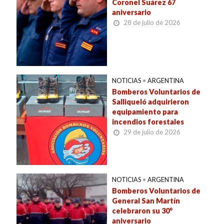
Coronel Suárez 67
aniversario
28 de julio de 2026
NOTICIAS
•
ARGENTINA
Bomberos Voluntarios de
Salliqueló adquirieron
equipamiento para
incendios forestales
29 de julio de 2026
NOTICIAS
•
ARGENTINA
Bomberos Voluntarios de
General San Martín
celebraron su 30°
aniversario