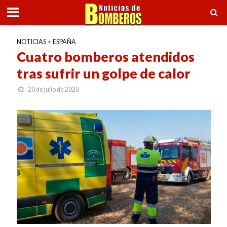
NOTICIAS
•
ESPAÑA
Cuatro bomberos atendidos
tras sufrir un golpe de calor
20 de julio de 2020