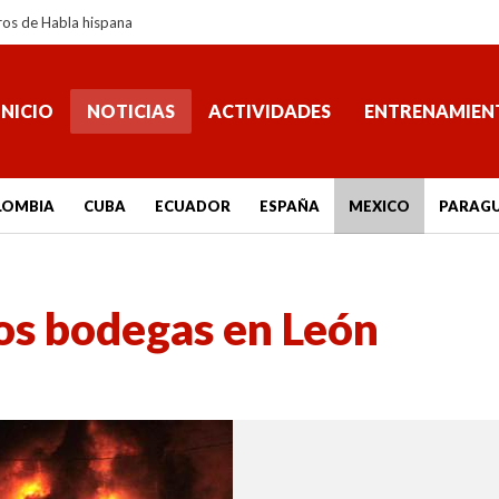
ros de Habla hispana
INICIO
NOTICIAS
ACTIVIDADES
ENTRENAMIEN
LOMBIA
CUBA
ECUADOR
ESPAÑA
MEXICO
PARAG
os bodegas en León