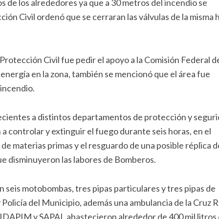
os de los alrededores ya que a 30 metros del incendio se
ción Civil ordenó que se cerraran las válvulas de la misma 
Protección Civil fue pedir el apoyo a la Comisión Federal d
 energía en la zona, también se mencionó que el área fue
incendio.
ientes a distintos departamentos de protección y segur
 controlar y extinguir el fuego durante seis horas, en el
de materias primas y el resguardo de una posible réplica d
 que disminuyeron las labores de Bomberos.
 seis motobombas, tres pipas particulares y tres pipas de
y Policía del Municipio, además una ambulancia de la Cruz R
IDAPIM y SAPAL abastecieron alrededor de 400 mil litros