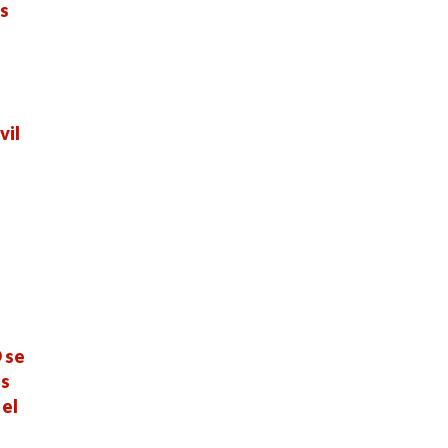
es
vil
 se
es
 el