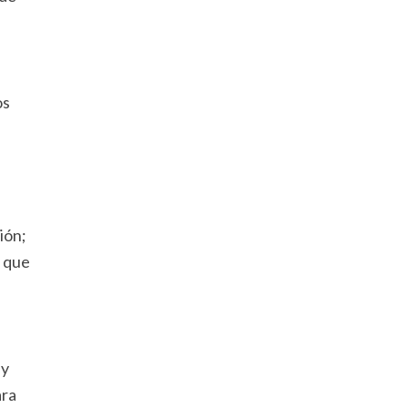
os
ión;
a que
 y
ara