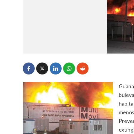
Guanaj
buleva
habita
menos 
Preven
exting