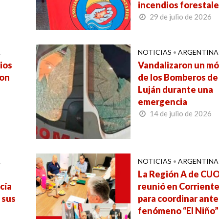
incendios forestal
29 de julio de 2026
A
NOTICIAS
•
ARGENTINA
ios
Vandalizaron un mó
ron
de los Bomberos de
Luján durante una
emergencia
14 de julio de 2026
A
NOTICIAS
•
ARGENTINA
La Región A de CUO
cía
reunió en Corrient
 sus
para coordinar ante
fenómeno “El Niño”