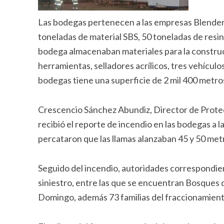
Las bodegas pertenecen a las empresas Blender 
toneladas de material SBS, 50 toneladas de resin
bodega almacenaban materiales para la construcc
herramientas, selladores acrílicos, tres vehícul
bodegas tiene una superficie de 2 mil 400 metro
Crescencio Sánchez Abundiz, Director de Protec
recibió el reporte de incendio en las bodegas a 
percataron que las llamas alanzaban 45 y 50 metr
Seguido del incendio, autoridades correspondient
siniestro, entre las que se encuentran Bosques
Domingo, además 73 familias del fraccionamien