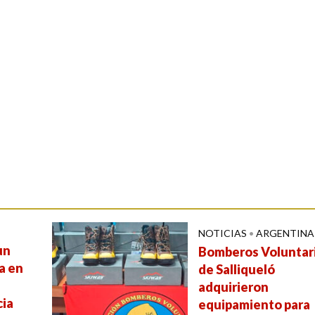
NOTICIAS
•
ARGENTINA
un
Bomberos Voluntar
a en
de Salliqueló
adquirieron
cia
equipamiento para