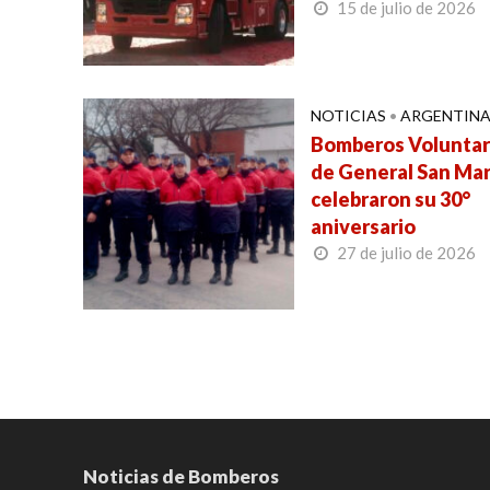
15 de julio de 2026
NOTICIAS
•
ARGENTIN
Bomberos Voluntar
de General San Mar
celebraron su 30°
aniversario
27 de julio de 2026
Noticias de Bomberos