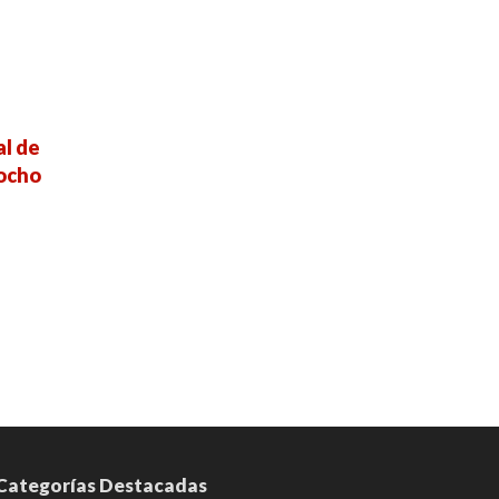
al de
 ocho
Categorías Destacadas