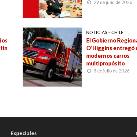
29 de julio de 2026
A
NOTICIAS
•
CHILE
ios
El Gobierno Region
tín
O’Higgins entregó
modernos carros
multipropósito
8 de julio de 2026
Especiales