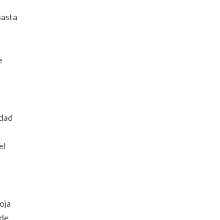
hasta
e
idad
el
oja
 de