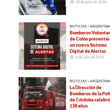
10 de julio de 2026
NOTICIAS
•
ARGENTIN
Bomberos Voluntar
de Colón presenta
un nuevo Sistema
Digital de Alertas
9 de julio de 2026
NOTICIAS
•
ARGENTIN
La Dirección de
Bomberos de la Poli
de Córdoba celebró
138 años