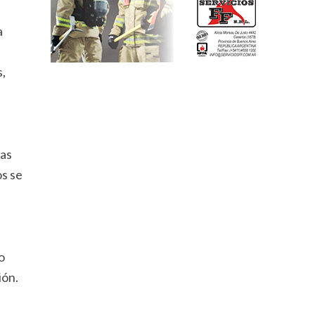
a
,
ias
os se
o
ión.