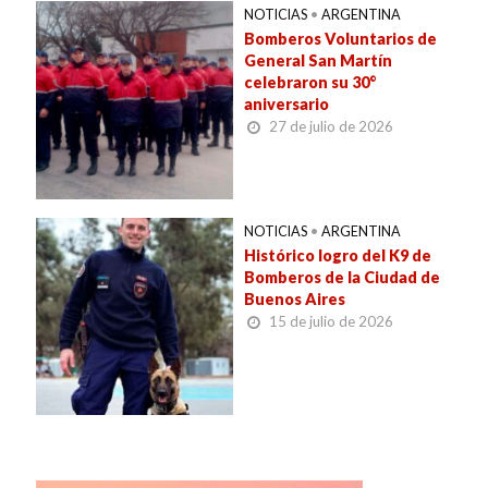
NOTICIAS
•
ARGENTINA
Bomberos Voluntarios de
General San Martín
celebraron su 30°
aniversario
27 de julio de 2026
NOTICIAS
•
ARGENTINA
Histórico logro del K9 de
Bomberos de la Ciudad de
Buenos Aires
15 de julio de 2026