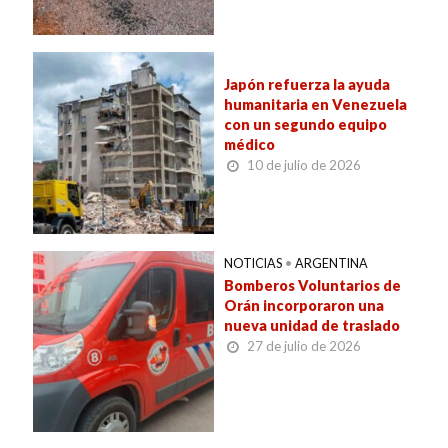
Japón refuerza la ayuda
humanitaria en Venezuela
con un segundo equipo
médico
10 de julio de 2026
NOTICIAS
•
ARGENTINA
Bomberos Voluntarios de
Orán incorporaron una
nueva unidad de traslado
27 de julio de 2026