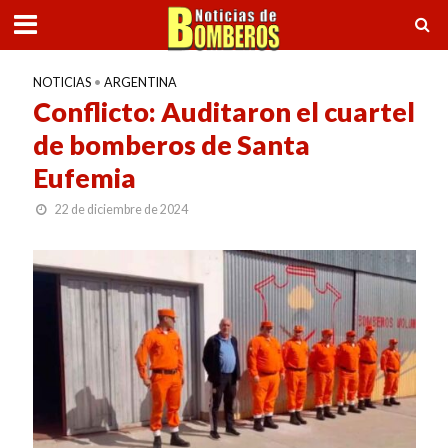
NOTICIAS
•
ARGENTINA
Conflicto: Auditaron el cuartel
de bomberos de Santa
Eufemia
22 de diciembre de 2024