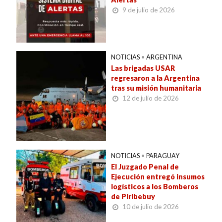
9 de julio de 2026
NOTICIAS
•
ARGENTINA
Las brigadas USAR
regresaron a la Argentina
tras su misión humanitaria
12 de julio de 2026
NOTICIAS
•
PARAGUAY
El Juzgado Penal de
Ejecución entregó insumos
logísticos a los Bomberos
de Piribebuy
10 de julio de 2026