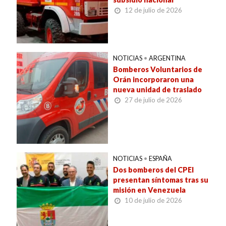
12 de julio de 2026
NOTICIAS
•
ARGENTINA
Bomberos Voluntarios de
Orán incorporaron una
nueva unidad de traslado
27 de julio de 2026
NOTICIAS
•
ESPAÑA
Dos bomberos del CPEI
presentan síntomas tras su
misión en Venezuela
10 de julio de 2026