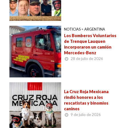
NOTICIAS
•
ARGENTINA
Los Bomberos Voluntarios
de Trenque Lauquen
incorporaron un camión
Mercedes-Benz
28 de julio de 2026
La Cruz Roja Mexicana
rindió honores a los
rescatistas y binomios
caninos
9 de julio de 2026