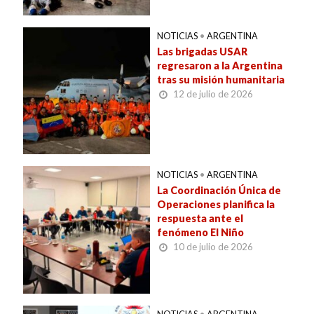
NOTICIAS
•
ARGENTINA
Las brigadas USAR
regresaron a la Argentina
tras su misión humanitaria
12 de julio de 2026
NOTICIAS
•
ARGENTINA
La Coordinación Única de
Operaciones planifica la
respuesta ante el
fenómeno El Niño
10 de julio de 2026