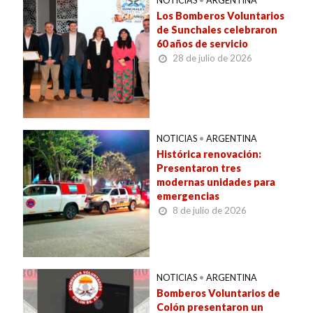
NOTICIAS
•
ARGENTINA
Los Bomberos Voluntarios
de Sunchales celebraron
60 años de servicio
28 de julio de 2026
NOTICIAS
•
ARGENTINA
Histórica renovación:
Presentaron tres
modernas unidades para
emergencias
8 de julio de 2026
NOTICIAS
•
ARGENTINA
Bomberos Voluntarios de
Colón presentaron un